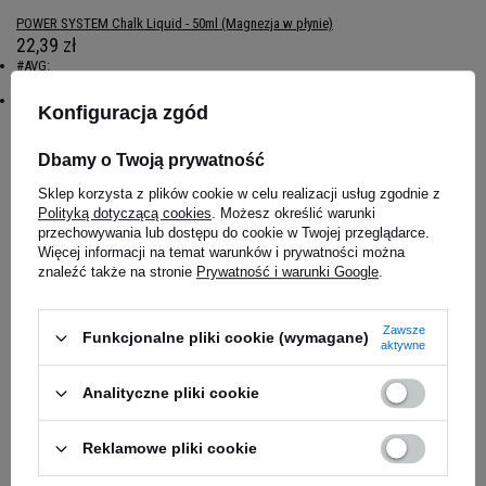
POWER SYSTEM Chalk Liquid - 50ml (Magnezja w płynie)
22,39 zł
#AVG:
5
#Name:
Konfiguracja zgód
POWER SYSTEM Chalk Liquid - 50ml (Magnezja w płynie)
Dbamy o Twoją prywatność
Magazyn główny
Na zamówienie
Sklep korzysta z plików cookie w celu realizacji usług zgodnie z
Polityką dotyczącą cookies
. Możesz określić warunki
przechowywania lub dostępu do cookie w Twojej przeglądarce.
Salon Częstochowa
Więcej informacji na temat warunków i prywatności można
Dostępny
znaleźć także na stronie
Prywatność i warunki Google
.
Zawsze
Funkcjonalne pliki cookie (wymagane)
aktywne
Analityczne pliki cookie
Reklamowe pliki cookie