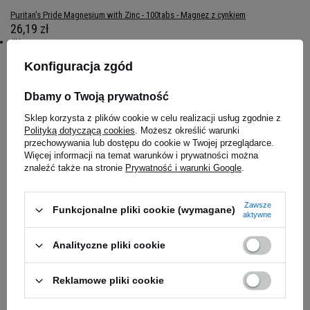
Puritan's Pride Magnesium with Zinc - 100tabs - Magnez z cynkiem
26,19 zł
#Name:
Magnesium with Zinc - 100tabs - Magnez z cynkiem
,
Puritan's Pride Magnesium
with Zinc - 100tabs - Magnez z cynkiem
Konfiguracja zgód
Dbamy o Twoją prywatność
Magazyn główny
Na zamówienie
Sklep korzysta z plików cookie w celu realizacji usług zgodnie z
Polityką dotyczącą cookies
. Możesz określić warunki
Salon Częstochowa
przechowywania lub dostępu do cookie w Twojej przeglądarce.
Dostępny
Więcej informacji na temat warunków i prywatności można
znaleźć także na stronie
Prywatność i warunki Google
.
Zawsze
Funkcjonalne pliki cookie (wymagane)
aktywne
Analityczne pliki cookie
Reklamowe pliki cookie