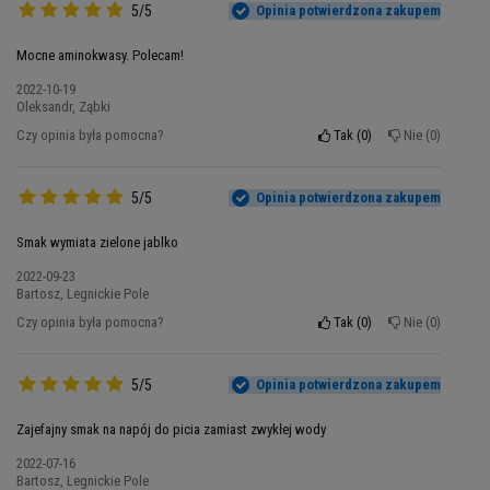
dodatku cukru. Sięgnij po najwyższą jakość
5/5
Opinia potwierdzona zakupem
suplementu od BSN w Twoim ulubionym smaku i
Mocne aminokwasy. Polecam!
w pełni wykorzystaj swój potencjał.
2022-10-19
Oleksandr, Ząbki
Czy opinia była pomocna?
Tak
0
Nie
0
5/5
Opinia potwierdzona zakupem
Smak wymiata zielone jablko
2022-09-23
Bartosz, Legnickie Pole
Czy opinia była pomocna?
Tak
0
Nie
0
Oryginalne produkty w MusclePower
5/5
Opinia potwierdzona zakupem
Nasz sklep jest znany z bardzo szerokiej oferty
Zajefajny smak na napój do picia zamiast zwykłej wody
odżywek wielu cenionych producentów. Co
ważne, wszystkie nasze produkty są bezpieczne i
2022-07-16
Bartosz, Legnickie Pole
oryginalne. Tak jest też w przypadku Amino X od