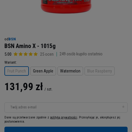
od
BSN
BSN Amino X - 1015g
249
osób kupiło ostatnio
5.00
25 ocen
Wariant
Fruit Punch
Green Apple
Watermelon
Blue Raspberry
131,99 zł
/
szt.
Twój adres e-mail
Dane są przetwarzane zgodnie z
polityką prywatności
. Przesyłając je, akceptujesz jej
postanowienia.