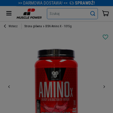
>> DARMOWA DOSTAWA! <<
SPRAWDŹ!
Szukaj
Wstecz
Strona główna
BSN Amino X - 1015g