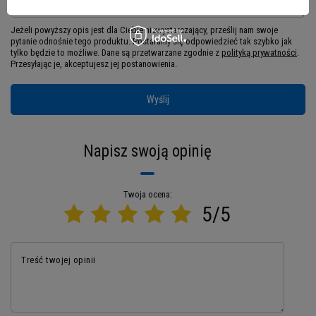
preparacie. Wybierz monohydrat od Body Attack i
zbuduj doskonałą sylwetkę!
Jeżeli powyższy opis jest dla Ciebie niewystarczający, prześlij nam swoje
pytanie odnośnie tego produktu. Postaramy się odpowiedzieć tak szybko jak
tylko będzie to możliwe.
Dane są przetwarzane zgodnie z
polityką prywatności
.
Przesyłając je, akceptujesz jej postanowienia.
Wyślij
Napisz swoją opinię
Twoja ocena:
5/5
Treść twojej opinii