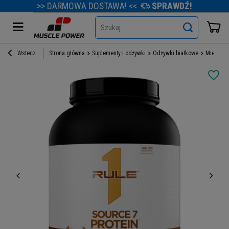
>> DARMOWA DOSTAWA! <<
SPRAWDŹ!
Szukaj
Wstecz
Strona główna
Suplementy i odżywki
Odżywki białkowe
Mieszank