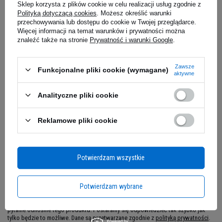
Sklep korzysta z plików cookie w celu realizacji usług zgodnie z
Polityką dotyczącą cookies
. Możesz określić warunki
18,14 z
47,59 zł
przechowywania lub dostępu do cookie w Twojej przeglądarce.
0,91 zł / szt.
Więcej informacji na temat warunków i prywatności można
iaj
Kup do 20:00 -
wysyłka dzisiaj
Kup do 20:00 
znaleźć także na stronie
Prywatność i warunki Google
.
Zawsze
Funkcjonalne pliki cookie (wymagane)
Zapytaj o produkt
aktywne
Analityczne pliki cookie
E-mail
Reklamowe pliki cookie
Wieloskładnikowe Białko Dla
Osób, Które Oczekują Więcej
Pytanie
Potwierdzam wszystkie
Nie każda odżywka białkowa daje możliwość
elastycznego dopasowania do zmieniającego się
Potwierdzam wybrane
rytmu dnia.
RULE 1 Source7 Protein
to formuła
stworzona z myślą o osobach, które chcą
Jeżeli powyższy opis jest dla Ciebie niewystarczający, prześlij nam swoje
pytanie odnośnie tego produktu. Postaramy się odpowiedzieć tak szybko jak
korzystać z jednego produktu w wielu sytuacjach
tylko będzie to możliwe.
Dane są przetwarzane zgodnie z
polityką prywatności
.