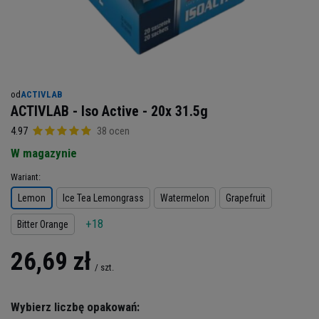
od
ACTIVLAB
ACTIVLAB - Iso Active - 20x 31.5g
4.97
38 ocen
W magazynie
Wariant
Lemon
Ice Tea Lemongrass
Watermelon
Grapefruit
+18
Bitter Orange
26,69 zł
/
szt.
Wybierz liczbę opakowań: