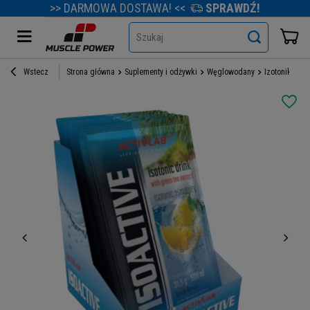
>> DARMOWA DOSTAWA! <<
SPRAWDŹ!
Szukaj
Wstecz
Strona główna
Suplementy i odżywki
Węglowodany
Izotoniki
AC