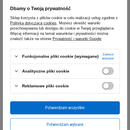
ACTIVLAB - Iso Active - 20x
SANTE Gra
Dbamy o Twoją prywatność
31,5g
380g
4.98
(38)
Sklep korzysta z plików cookie w celu realizacji usług zgodnie z
Polityką dotyczącą cookies
. Możesz określić warunki
przechowywania lub dostępu do cookie w Twojej przeglądarce.
7,96 zł
Więcej informacji na temat warunków i prywatności można
25,89 zł
znaleźć także na stronie
Prywatność i warunki Google
.
0,02 zł / g
Kup teraz -
wysyłka jutro
Kup teraz -
wy
Zawsze
Funkcjonalne pliki cookie (wymagane)
aktywne
Twój Organizm Zasługuje na
Zapytaj o produkt
Profesjonalne Nawodnienie
Analityczne pliki cookie
Każdy trening, każda sesja cardio, każdy wysiłek
Reklamowe pliki cookie
E-mail
fizyczny to wyzwanie dla Twojego organizmu.
Podczas intensywnej aktywności tracisz nie
tylko wodę, ale przede wszystkim cenne
Pytanie
Potwierdzam wszystkie
elektrolity
, które są kluczowe dla prawidłowego
funkcjonowania mięśni i układu nerwowego.
Potwierdzam wybrane
Zwykła woda nie jest w stanie uzupełnić tych