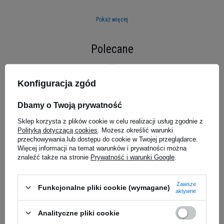
Tylko 1g cukru
- buduj czystą masę bez
zbędnych prostych węglowodanów
Pokaż więcej
1,2g glutaminy + kompleks BCAA
-
wsparcie anabolizmu i regeneracji
Polecane
3 formy białka serwatkowego
-
wielofazowe uwalnianie dla optymalnych
efektów
Poprzedni z tej kategorii
Następny z tej kategorii
Konfiguracja zgód
Zaawansowany kompleks węglowodanów
-
woskowa skrobia kukurydziana i słodkie
Dbamy o Twoją prywatność
ziemniaki
Sklep korzysta z plików cookie w celu realizacji usług zgodnie z
 - 6800g
Polityką dotyczącą cookies
. Możesz określić warunki
przechowywania lub dostępu do cookie w Twojej przeglądarce.
Więcej informacji na temat warunków i prywatności można
znaleźć także na stronie
Prywatność i warunki Google
.
Zawsze
Funkcjonalne pliki cookie (wymagane)
aktywne
MEX NUTRITION - Train Hard
MUTANT - 
Analityczne pliki cookie
Black
Born Hardc