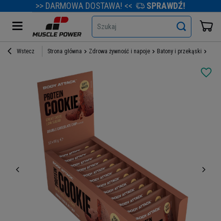
>> DARMOWA DOSTAWA! <<
SPRAWDŹ!
Szukaj
Wstecz
Strona główna
Zdrowa żywność i napoje
Batony i przekąski
Bato