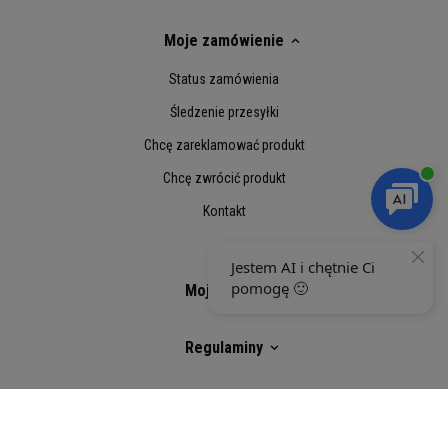
diagnozowania, leczenia lub zapobiegania
jakiejkolwiek chorobie
Moje zamówienie
Wartości odżywcze:
500ml
**RWS
Status zamówienia
Śledzenie przesyłki
Energia
10kcal
1%
Chcę zareklamować produkt
Sól
0,8g
Chcę zwrócić produkt
Węglowodany
4g
2%
Kontakt
w tym cukry
0g
0%
Niacyna
42,5mg
250%
Moje konto
Kwas Pantotenowy
21mg
400%
Regulaminy
Witamina B6
4mg
240%
Witamina B12
12,5μg
490%
Social Media
*** Wartości odżywcze podane w tabeli mogą