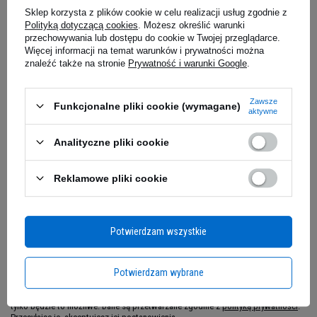
Napój energetyczny Monster
Sklep korzysta z plików cookie w celu realizacji usług zgodnie z
Polityką dotyczącą cookies
. Możesz określić warunki
5,95 zł
5,95 zł
przechowywania lub dostępu do cookie w Twojej przeglądarce.
Często czujesz się zmęczony, trudne są dla
edziałek
Kup teraz -
wysyłka w poniedziałek
Kup teraz -
wy
Więcej informacji na temat warunków i prywatności można
Ciebie przede wszystkim poniedziałki, kiedy
znaleźć także na stronie
Prywatność i warunki Google
.
odsypiasz imprezowy weekend. W takich
momentach kawa już nie pomaga, potrzebujesz o
Zapytaj o produkt
Zawsze
Funkcjonalne pliki cookie (wymagane)
wiele mocniejszy zastrzyk kofeiny.
Sięgnij wtedy
aktywne
po Monster – to najskuteczniejszy energetyk na
Analityczne pliki cookie
rynku, który pomoże Ci pokonać senność i
E-mail
zmęczenie.
Reklamowe pliki cookie
Pytanie
Potwierdzam wszystkie
Potwierdzam wybrane
Jeżeli powyższy opis jest dla Ciebie niewystarczający, prześlij nam swoje
pytanie odnośnie tego produktu. Postaramy się odpowiedzieć tak szybko jak
tylko będzie to możliwe.
Dane są przetwarzane zgodnie z
polityką prywatności
.