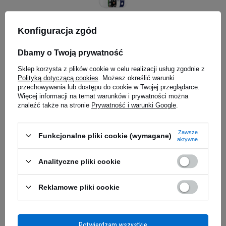
NUTREND Re-ge UNISport -
NUTREND R
1000ml
1000ml
Konfiguracja zgód
5.00
(13)
5.00
(13)
52,09 zł
52,79 z
Dbamy o Twoją prywatność
0,05 zł / szt.
0,05 zł / szt.
Sklep korzysta z plików cookie w celu realizacji usług zgodnie z
Kup teraz -
wysyłka jutro
Kup teraz -
wy
Polityką dotyczącą cookies
. Możesz określić warunki
przechowywania lub dostępu do cookie w Twojej przeglądarce.
Więcej informacji na temat warunków i prywatności można
znaleźć także na stronie
Prywatność i warunki Google
.
Zapytaj o produkt
Zawsze
Funkcjonalne pliki cookie (wymagane)
Czy Twoja Energia Potrafi
aktywne
E-mail
Wytrzymać Do Mety?
Analityczne pliki cookie
Pytanie
Każdy zawodnik dobrze zna ten moment -
jesteś
Reklamowe pliki cookie
w połowie trasy, mięśnie zaczynają
protestować, a energia nieubłaganie opada
.
Zimny pot na czole, ciężkie nogi, myśli o
Potwierdzam wszystkie