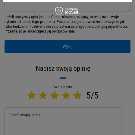
PROTEINOWEJ PRZEKĄSKI
Jeżeli powyższy opis jest dla Ciebie niewystarczający, prześlij nam swoje
pytanie odnośnie tego produktu. Postaramy się odpowiedzieć tak szybko jak
Czy zastanawiałeś się kiedyś, dlaczego musisz
tylko będzie to możliwe.
Dane są przetwarzane zgodnie z
polityką prywatności
.
wybierać między smakiem a zdrowiem? Wciąż
Przesyłając je, akceptujesz jej postanowienia.
szukasz batonu proteinowego, który faktycznie
smakuje jak prawdziwa przekąska, a nie jak
Wyślij
kawałek tektury z chemicznym posmakiem?
Twoje poszukiwania właśnie dobiegły końca.
Napisz swoją opinię
Extrifit Baton Hero przełamuje stereotyp, że
zdrowe przekąski muszą być niesmaczne. W
przeciwieństwie do większości batonów
Twoja ocena:
proteinowych na rynku, które oferują płaski,
5/5
sztuczny smak i zostawiają nieprzyjemny
posmak, Baton Hero wyróżnia się intensywnym
smakiem prawdziwej czekolady mlecznej, która
Treść twojej opinii
otula wysokiej jakości mieszankę białkową.
Ale co naprawdę wyróżnia ten produkt, to