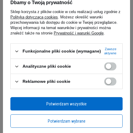
Dbamy o Twoją prywatność
ACTIVLAB - Iso Active - 20x
ACTIVLAB -
Sklep korzysta z plików cookie w celu realizacji usług zgodnie z
31,5 g
31,5g
Polityką dotyczącą cookies
. Możesz określić warunki
przechowywania lub dostępu do cookie w Twojej przeglądarce.
4.98
(38)
4.98
(38)
Więcej informacji na temat warunków i prywatności można
znaleźć także na stronie
Prywatność i warunki Google
.
26,69 zł
26,59 z
Zawsze
Funkcjonalne pliki cookie (wymagane)
iaj
Kup do 20:00 -
wysyłka dzisiaj
Kup do 20:00 
aktywne
Analityczne pliki cookie
Zapytaj o produkt
Reklamowe pliki cookie
E-mail
Potwierdzam wszystkie
Pytanie
Potwierdzam wybrane
ODKRYJ NOWY WYMIAR