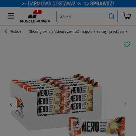
>> DARMOWA DOSTAWA! <<
SPRAWDŹ!
Szukaj
Wstecz
Strona główna
Zdrowa żywność i napoje
Batony i przekąski
Bato