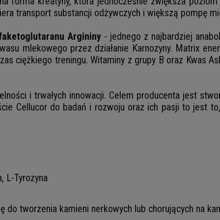
na forma kreatyny, która jednocześnie zwiększa poziom 
iera transport substancji odżywczych i większą pompę mi
faketoglutaranu Argininy
- jednego z najbardziej anab
wasu mlekowego przez działanie Karnozyny. Matrix energ
czas ciężkiego treningu. Witaminy z grupy B oraz Kwas 
etelności i trwałych innowacji. Celem producenta jest stw
 Cellucor do badań i rozwoju oraz ich pasji to jest to, 
, L-Tyrozyna
ę do tworzenia kamieni nerkowych lub chorujących na k