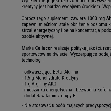
Wynikiem tego jest bardzo mocno przyswajal
kreatyny jest bardzo wydajnym środkiem. Wsp
Oprócz tego suplement zawiera 1000 mg
Al
zapewni mięśniom stałe obniżenie poziomu k
strzał energetyczny i pełna koncentracja pod
osobie aktywnej.
Marka
Cellucor
realizuje politykę jakości, rz
sportowców na świecie. Wyczerpujące podejście
technologii.
- odkwaszająca Beta -Alanina
- 1,5 g Monohydratu Kreatyny
- 1 g Argininy AKG
- mieszanka energetyczna - bezwodna Kofeina
- dodatek witamin z grupy B
- Nie stosować u osób mających predyspozycj