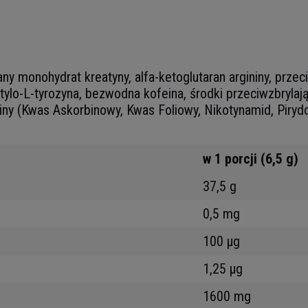
y monohydrat kreatyny, alfa-ketoglutaran argininy, przeci
ylo-L-tyrozyna, bezwodna kofeina, środki przeciwzbryla
miny (Kwas Askorbinowy, Kwas Foliowy, Nikotynamid, Piryd
w 1 porcji (6,5 g)
37,5 g
0,5 mg
100 μg
1,25 μg
1600 mg