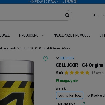
>> DARMOWA DOSTAWA! <<
SPRAWDŹ!
Z
zł
EDAŻE
NAJLEPSZE PROMOCJE
PRODUCENCI
ST
edtreningówki
CELLUCOR - C4 Original iD Series - 60serv
od
CELLUCOR
CELLUCOR - C4 Original 
5.00
17 ocen
W magazynie
Wariant
Cosmic Rainbow
Icy Blue Rasp
+7
Millions Cola