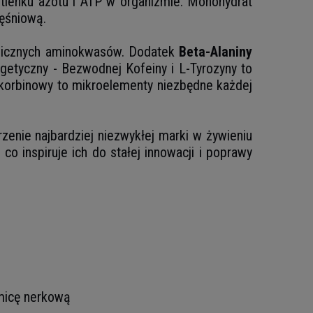
tlenku azotu i ATP w organizmie. Monohydrat
ęśniową.
olicznych aminokwasów. Dodatek
Beta-Alaniny
etyczny - Bezwodnej Kofeiny i L-Tyrozyny to
Askorbinowy to mikroelementy niezbędne każdej
orzenie najbardziej niezwykłej marki w żywieniu
co inspiruje ich do stałej innowacji i poprawy
amicę nerkową