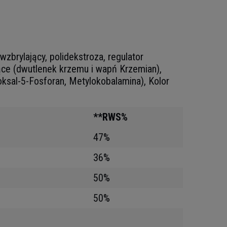
wzbrylający, polidekstroza, regulator
jące (dwutlenek krzemu i wapń Krzemian),
oksal-5-Fosforan, Metylokobalamina), Kolor
**RWS%
47%
36%
50%
50%