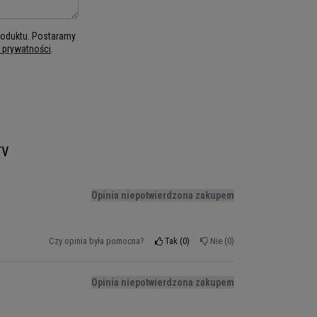
produktu. Postaramy
ą prywatności
.
rv
Opinia niepotwierdzona zakupem
Czy opinia była pomocna?
Tak
0
Nie
0
Opinia niepotwierdzona zakupem