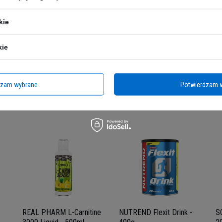
ii produkcyjnej znajduje się na boku/spodzie opakowania.
kie
kie
Polecane
dzam wybrane
Potwierdzam 
Poprzedni z tej kategorii
Następny z tej kategorii
REAL PHARM L-Carnitine
NUTREND Flexit Drink -
S