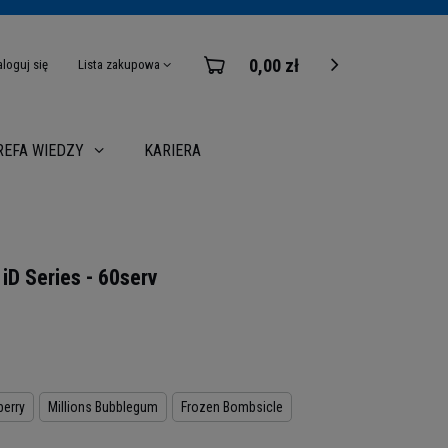
0,00 zł
aloguj się
Lista zakupowa
KARIERA
REFA WIEDZY
iD Series - 60serv
berry
Millions Bubblegum
Frozen Bombsicle