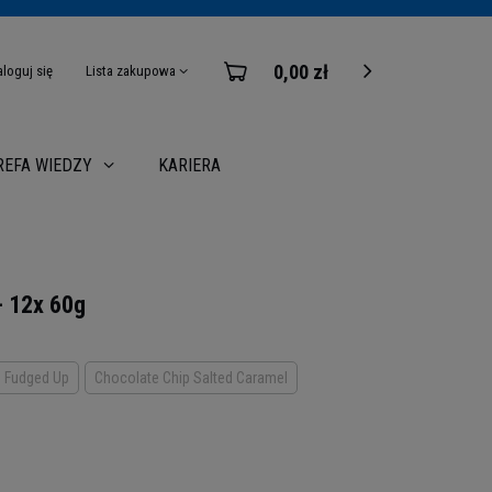
0,00 zł
aloguj się
Lista zakupowa
KARIERA
REFA WIEDZY
- 12x 60g
Fudged Up
Chocolate Chip Salted Caramel