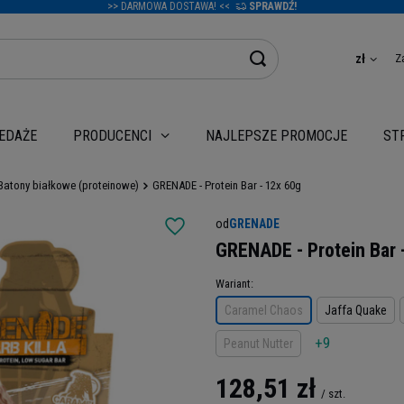
>> DARMOWA DOSTAWA! <<
SPRAWDŹ!
Z
zł
EDAŻE
NAJLEPSZE PROMOCJE
PRODUCENCI
ST
Batony białkowe (proteinowe)
GRENADE - Protein Bar - 12x 60g
od
GRENADE
GRENADE - Protein Bar 
Wariant
Caramel Chaos
Jaffa Quake
+9
Peanut Nutter
128,51 zł
/
szt.