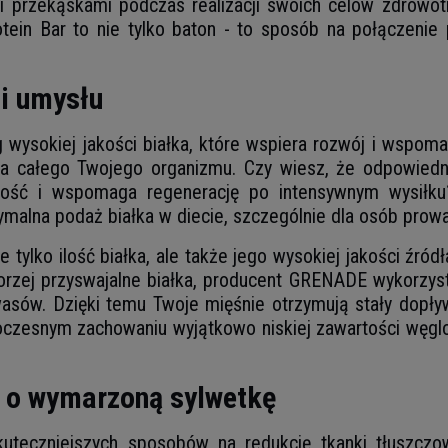
przekąskami podczas realizacji swoich celów zdrowotny
otein Bar to nie tylko baton - to sposób na połączenie
 i umysłu
sokiej jakości białka, które wspiera rozwój i wspomaga
a całego Twojego organizmu. Czy wiesz, że odpowiedni
ść i wspomaga regenerację po intensywnym wysiłku? 
tymalna podaż białka w diecie, szczególnie dla osób prow
 tylko ilość białka, ale także jego wysokiej jakości źró
 gorzej przyswajalne białka, producent GRENADE wykorzy
wasów. Dzięki temu Twoje mięśnie otrzymują stały dopły
noczesnym zachowaniu wyjątkowo niskiej zawartości węgl
e o wymarzoną sylwetkę
uteczniejszych sposobów na redukcję tkanki tłuszczow