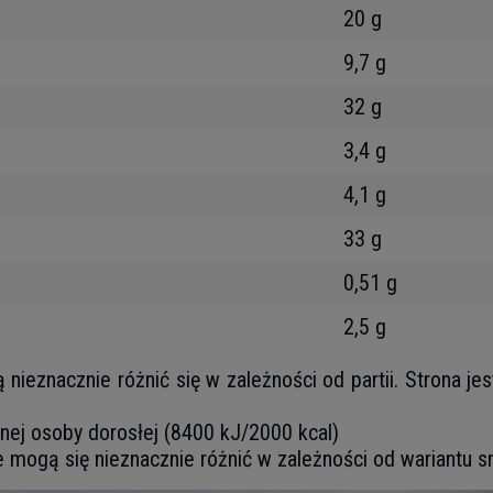
20 g
9,7 g
32 g
3,4 g
4,1 g
33 g
0,51 g
2,5 g
eznacznie różnić się w zależności od partii. Strona jes
tnej osoby dorosłej (8400 kJ/2000 kcal)
e mogą się nieznacznie różnić w zależności od wariantu