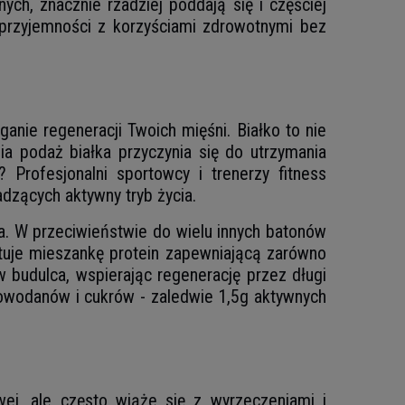
ch, znacznie rzadziej poddają się i częściej
 przyjemności z korzyściami zdrowotnymi bez
nie regeneracji Twoich mięśni. Białko to nie
a podaż białka przyczynia się do utrzymania
Profesjonalni sportowcy i trenerzy fitness
adzących aktywny tryb życia.
dła. W przeciwieństwie do wielu innych batonów
stuje mieszankę protein zapewniającą zarówno
w budulca, wspierając regenerację przez długi
owodanów i cukrów - zaledwie 1,5g aktywnych
ej, ale często wiąże się z wyrzeczeniami i