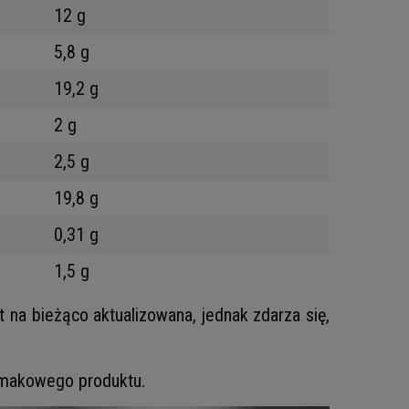
12 g
5,8 g
19,2 g
2 g
2,5 g
19,8 g
0,31 g
1,5 g
t na bieżąco aktualizowana, jednak zdarza się,
 smakowego produktu.