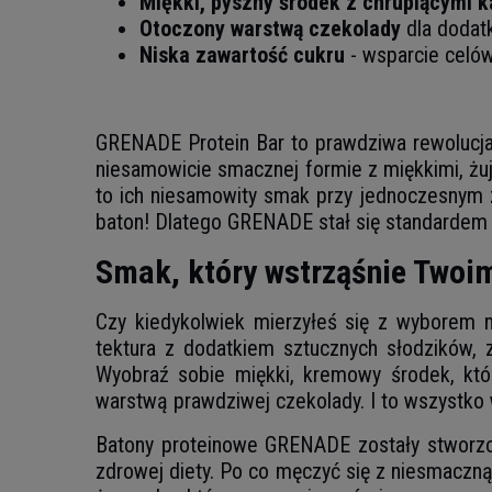
Miękki, pyszny środek z chrupiącymi 
Otoczony warstwą czekolady
dla dodat
Niska zawartość cukru
- wsparcie celów
GRENADE Protein Bar to prawdziwa rewolucja
niesamowicie smacznej formie z miękkimi, żu
to ich niesamowity smak przy jednoczesnym
baton! Dlatego GRENADE stał się standardem 
Smak, który wstrząśnie Twoi
Czy kiedykolwiek mierzyłeś się z wyborem 
tektura z dodatkiem sztucznych słodzików,
Wyobraź sobie miękki, kremowy środek, któr
warstwą prawdziwej czekolady. I to wszystko w
Batony proteinowe GRENADE zostały stworzo
zdrowej diety. Po co męczyć się z niesmaczn