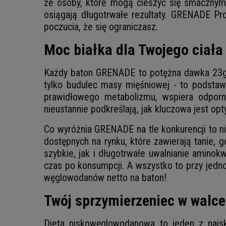
że osoby, które mogą cieszyć się smacznymi 
osiągają długotrwałe rezultaty. GRENADE Pr
poczucia, że się ograniczasz.
Moc białka dla Twojego ciała
Każdy baton GRENADE to potężna dawka 23g wy
tylko budulec masy mięśniowej - to podstaw
prawidłowego metabolizmu, wspiera odporno
nieustannie podkreślają, jak kluczowa jest op
Co wyróżnia GRENADE na tle konkurencji to nie
dostępnych na rynku, które zawierają tanie,
szybkie, jak i długotrwałe uwalnianie aminok
czas po konsumpcji. A wszystko to przy jed
węglowodanów netto na baton!
Twój sprzymierzeniec w walc
Dieta niskowęglowodanowa to jeden z najsk