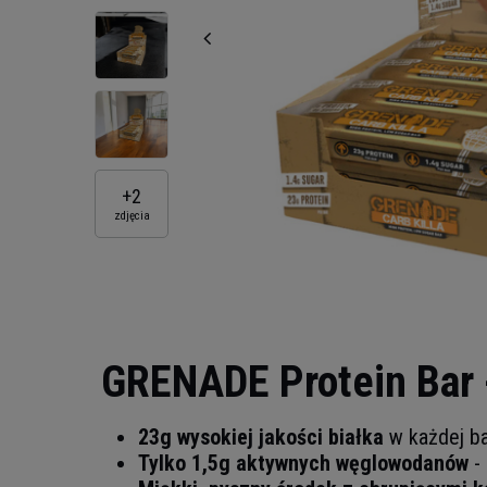
+
2
zdjęcia
GRENADE Protein Bar 
23g wysokiej jakości białka
w każdej ba
Tylko 1,5g aktywnych węglowodanów
- 