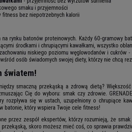
kawałkami
- przyjemność bez wyrzutów sumienia
kowego smaku i przyjemności
 fitness bez niepotrzebnych kalorii
 na rynku batonów proteinowych. Każdy 60-gramowy bat
jącymi środkami i chrupiącymi kawałkami, wszystko oblan
 zachowaniu niskiego poziomu węglowodanów i cukrów - 
wśród osób świadomych swojej diety, którzy nie chcą re
m światem!
między smaczną przekąską a zdrową dietą? Większość
 zmuszając Cię do wyboru: smak czy zdrowie. GRENADE 
y rozpływa się w ustach, uzupełniony o chrupiące kawał
 batonie, który wspiera Twoje cele fitness!
ne przez zespół ekspertów, którzy rozumieją, że smak
ą przekąską, skoro możesz mieć coś, co sprawia prawdzi