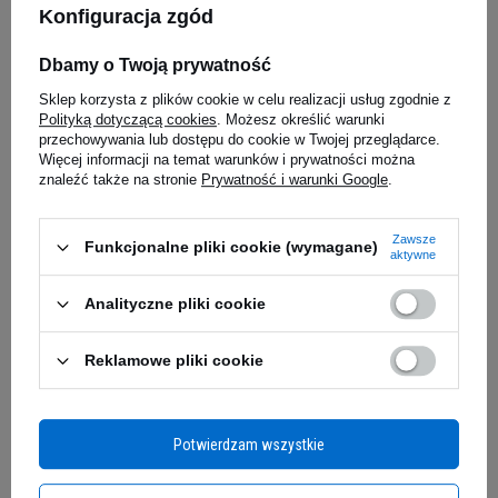
MP NUTRITION Creatine
MUTANT Mu
Konfiguracja zgód
Monohydrate 200 Mesh MP -
5.00
(2)
500g
5.00
(1)
BESTSELLER
Dbamy o Twoją prywatność
BESTSELLER
DZIK Energy Zero to rewolucyjny napój
Sklep korzysta z plików cookie w celu realizacji usług zgodnie z
20,89 zł
61,29 z
orzeźwiający, który łamie wszelkie zasady
Polityką dotyczącą cookies
. Możesz określić warunki
tradycyjnych napojów energetycznych. Bazując na
przechowywania lub dostępu do cookie w Twojej przeglądarce.
iaj
Kup do 20:00 -
wysyłka dzisiaj
Kup do 20:00 
Więcej informacji na temat warunków i prywatności można
filozofii "zero kompromisów", producent stworzył
znaleźć także na stronie
Prywatność i warunki Google
.
formułę, która dostarcza intensywnych doznań
smakowych bez zbędnych dodatków. Zero cukru,
Zapytaj o produkt
Zawsze
zero kalorii, zero kofeiny i zero barwników - to
Funkcjonalne pliki cookie (wymagane)
aktywne
napój, który pozwala cieszyć się orzeźwieniem
bez najmniejszych wyrzutów sumienia.
Analityczne pliki cookie
E-mail
Perfekcyjnie wyważony smak zamknięty w
eleganckiej puszce 330ml jest idealnym
Reklamowe pliki cookie
towarzyszem podczas treningu, pracy,
Pytanie
odpoczynku czy spotkania ze znajomymi.
Potwierdzam wszystkie
ORZEŹWIENIE, KTÓRE ZMIENI