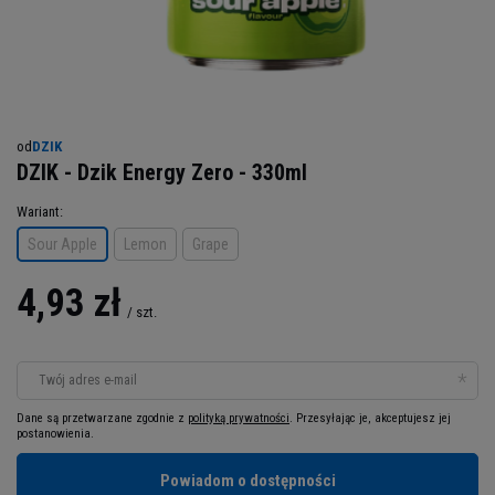
od
DZIK
DZIK - Dzik Energy Zero - 330ml
Wariant
Sour Apple
Lemon
Grape
4,93 zł
/
szt.
Twój adres e-mail
Dane są przetwarzane zgodnie z
polityką prywatności
. Przesyłając je, akceptujesz jej
postanowienia.
Powiadom o dostępności