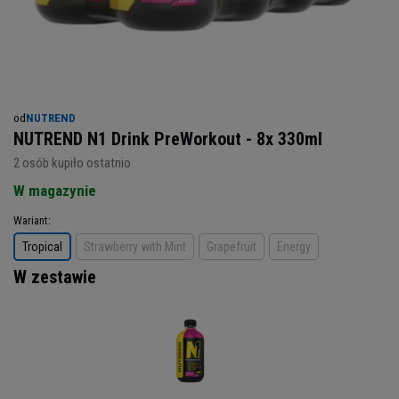
od
NUTREND
NUTREND N1 Drink PreWorkout - 8x 330ml
2
osób kupiło ostatnio
W magazynie
Wariant
Tropical
Strawberry with Mint
Grapefruit
Energy
W zestawie