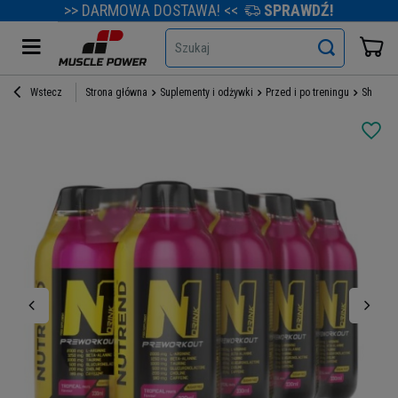
>> DARMOWA DOSTAWA! <<
SPRAWDŹ!
Szukaj
Wstecz
Strona główna
Suplementy i odżywki
Przed i po treningu
Shoty p