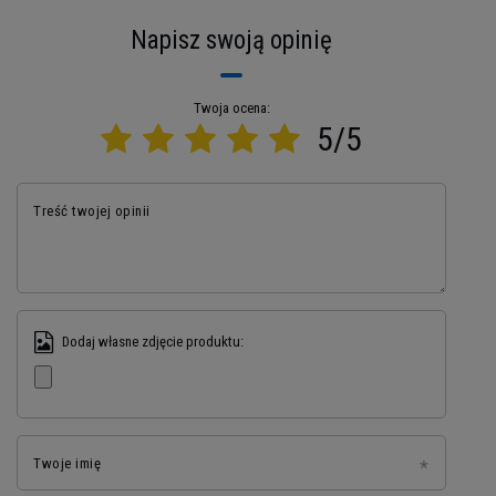
dodawania konserwantów. Dzięki temu możesz
cieszyć się czystym smakiem i działaniem
Napisz swoją opinię
produktu. Sięgnij po N1 Pre Workout Drink i
doświadcz naturalnej energii podczas każdego
treningu!
Twoja ocena:
5/5
Treść twojej opinii
Dodaj własne zdjęcie produktu:
Twoje imię