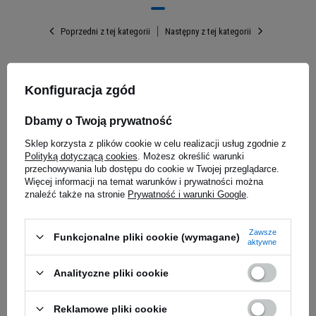
Napój N1 Pre Workout nie jest kolejnym, zwykłym
Poprzedni z tej kategorii
Następny z tej kategorii
napojem energetycznym. To
wyjątkowa
mieszanka, której sercem jest guarana,
naturalny stymulant znany z tego, że jego nasiona
Konfiguracja zgód
zawierają wielokrotnie więcej kofeiny niż
 300g
tradycyjne ziarna kawy. Dzięki temu
jej działanie
Dbamy o Twoją prywatność
jest nie tylko intensywne, ale także
długotrwałe.
To idealne rozwiązanie dla osób
Sklep korzysta z plików cookie w celu realizacji usług zgodnie z
Polityką dotyczącą cookies
. Możesz określić warunki
potrzebujących wsparcia podczas intensywnego
przechowywania lub dostępu do cookie w Twojej przeglądarce.
wysiłku fizycznego, a także umysłowego.
Więcej informacji na temat warunków i prywatności można
znaleźć także na stronie
Prywatność i warunki Google
.
KEVIN LEVRONE Shaaboom
BODY ATTA
Pump Juice Shot - 120ml
25ml - Ch
Zawsze
Funkcjonalne pliki cookie (wymagane)
aktywne
30-09
3,99 zł
7,48 zł
4,99 zł
Analityczne pliki cookie
Najniższa cen
5,10 zł
41,58 zł / l
Kup teraz -
wysyłka jutro
Kup teraz -
wy
Reklamowe pliki cookie