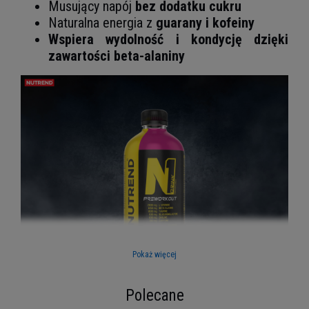
Musujący napój
bez dodatku cukru
Naturalna energia z
guarany i kofeiny
Wspiera wydolność i kondycję dzięki
zawartości beta-alaniny
Pokaż więcej
Polecane
Naturalna moc guarany