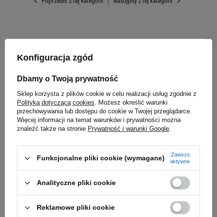
Poprzedni z tej kategorii
Następny z tej kategorii
 - Rubber
paski
Konfiguracja zgód
garstki
Dbamy o Twoją prywatność
Sklep korzysta z plików cookie w celu realizacji usług zgodnie z
Polityką dotyczącą cookies
. Możesz określić warunki
przechowywania lub dostępu do cookie w Twojej przeglądarce.
DZIK ENERGY to kultowy napój w wersji bez
Więcej informacji na temat warunków i prywatności można
MEX SPORT - Fit Brace Pink
Cheat Meal 
kalorii i cukru, stworzony dla wszystkich, którzy
znaleźć także na stronie
Prywatność i warunki Google
.
Tagliatelle
cenią sobie smak i orzeźwienie. Duża 500ml
400g (4x 3
27,00 z
puszka zapewnia pełną porcję orzeźwienia, a
34,89 zł
Zawsze
dietetyczn
Funkcjonalne pliki cookie (wymagane)
aktywne
formuła wzbogacona witaminami z grupy B
0,02 zł / g
edziałek
Kup teraz -
wysyłka w poniedziałek
Kup teraz -
wy
dostarcza cennych składników odżywczych
Analityczne pliki cookie
wspierających prawidłowe funkcjonowanie
organizmu. Produkt od popularnej marki WK
Zapytaj o produkt
Reklamowe pliki cookie
DZIK, która dba o najwyższą jakość i wyjątkowy