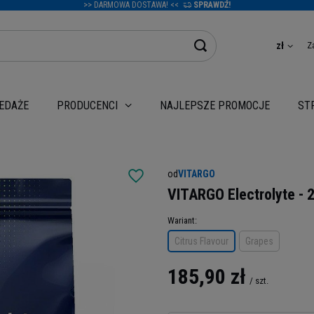
>> DARMOWA DOSTAWA! <<
SPRAWDŹ!
Z
zł
EDAŻE
NAJLEPSZE PROMOCJE
PRODUCENCI
ST
od
VITARGO
VITARGO Electrolyte - 
Wariant
Citrus Flavour
Grapes
185,90 zł
/
szt.