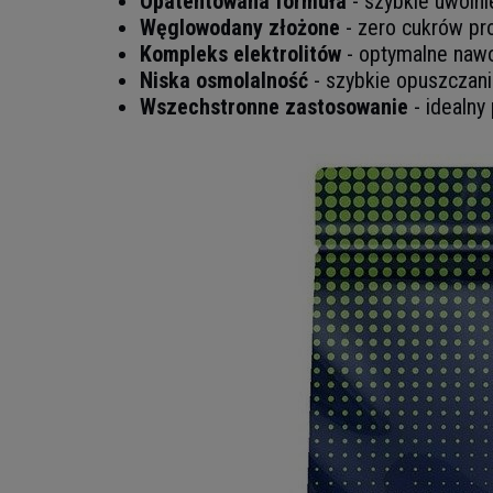
Opatentowana formuła
- szybkie uwoln
Węglowodany złożone
- zero cukrów pro
Kompleks elektrolitów
- optymalne nawo
Niska osmolalność
- szybkie opuszczani
Wszechstronne zastosowanie
- idealny