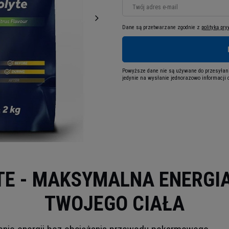
Twój adres e-mail
Dane są przetwarzane zgodnie z
polityką pr
Powyższe dane nie są używane do przesyłani
jedynie na wysłanie jednorazowo informacji o
TE - MAKSYMALNA ENERGIA
TWOJEGO CIAŁA