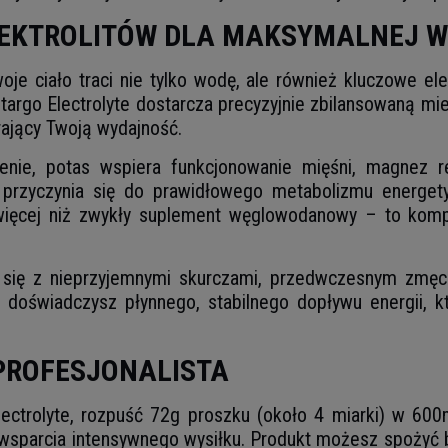
LEKTROLITÓW DLA MAKSYMALNEJ 
je ciało traci nie tylko wodę, ale również kluczowe ele
targo Electrolyte dostarcza precyzyjnie zbilansowaną mi
ający Twoją wydajność.
nie, potas wspiera funkcjonowanie mięśni, magnez 
rzyczynia się do prawidłowego metabolizmu energety
ie więcej niż zwykły suplement węglowodanowy – to kom
ć się z nieprzyjemnymi skurczami, przedwczesnym zmęcz
 doświadczysz płynnego, stabilnego dopływu energii, k
 PROFESJONALISTA
lectrolyte, rozpuść 72g proszku (około 4 miarki) w 600
wsparcia intensywnego wysiłku. Produkt możesz spożyć b