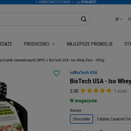
>> DARMOWA DOSTAWA! <<
SPRAWDŹ!
Z
zł
EDAŻE
NAJLEPSZE PROMOCJE
PRODUCENCI
ST
aty białek serwatkowych (WPI)
BioTech USA - Iso Whey Zero - 1816g
od
BioTech USA
BioTech USA - Iso Whey
5.00
1 ocen
W magazynie
Wariant
Chocolate
Catalan Caramel Cr