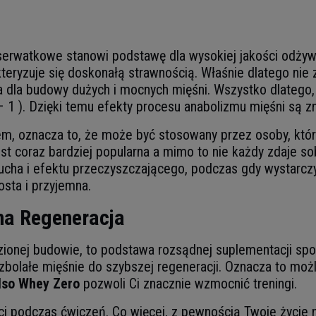
 serwatkowe stanowi podstawę dla wysokiej jakości odżyw
eryzuje się doskonałą strawnością. Właśnie dlatego nie z
 dla budowy dużych i mocnych mięśni. Wszystko dlatego,
– 1 ). Dzięki temu efekty procesu anabolizmu mięśni są z
tem, oznacza to, że może być stosowany przez osoby, któ
 jest coraz bardziej popularna a mimo to nie każdy zdaje 
cha i efektu przeczyszczającego, podczas gdy wystarczy
osta i przyjemna.
a Regeneracja
ęzionej budowie, to podstawa rozsądnej suplementacji 
zbolałe mięśnie do szybszej regeneracji. Oznacza to mo
Iso Whey Zero
pozwoli Ci znacznie wzmocnić treningi.
i podczas ćwiczeń. Co więcej, z pewnością Twoje życie n