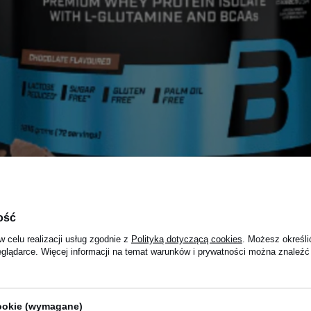
ość
w celu realizacji usług zgodnie z
Polityką dotyczącą cookies
. Możesz określi
eglądarce. Więcej informacji na temat warunków i prywatności można znaleźć
cookie (wymagane)