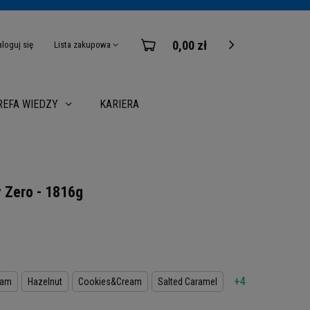
0,00 zł
aloguj się
Lista zakupowa
KARIERA
REFA WIEDZY
 Zero - 1816g
+4
eam
Hazelnut
Cookies&Cream
Salted Caramel