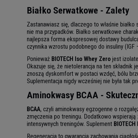
Białko Serwatkowe - Zalety
Zastanawiasz się, dlaczego to właśnie białko
nie ma przypadków. Białko serwatkowe charakt
najlepsza forma ekspresowej dostawy budulca
czynnika wzrostu podobnego do insuliny (IGF 
Ponieważ
BIOTECH Iso Whey Zero
jest izola
Okazuje się, że nietolerancja na ten składnik
znoszą dyskomfort w postaci wzdęć, bólu brzu
Suplementacja nigdy wcześniej nie była tak pr
Aminokwasy BCAA - Skuteczn
BCAA
, czyli aminokwasy egzogenne o rozgał
zmęczenia po treningu. Dodatkowo wspierają 
intensywnych treningów. Suplement
BIOTECH 
Regeneracja to gwarancja zachowania ciągłośc