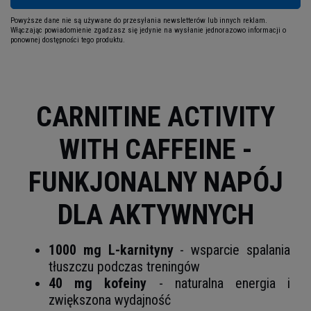
Powyższe dane nie są używane do przesyłania newsletterów lub innych reklam.
Włączając powiadomienie zgadzasz się jedynie na wysłanie jednorazowo informacji o
ponownej dostępności tego produktu.
CARNITINE ACTIVITY
WITH CAFFEINE -
FUNKJONALNY NAPÓJ
DLA AKTYWNYCH
1000 mg L-karnityny
- wsparcie spalania
tłuszczu podczas treningów
40 mg kofeiny
- naturalna energia i
zwiększona wydajność