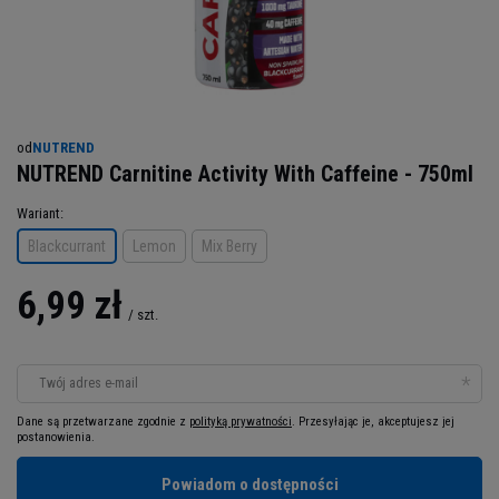
od
NUTREND
NUTREND Carnitine Activity With Caffeine - 750ml
Wariant
Blackcurrant
Lemon
Mix Berry
6,99 zł
/
szt.
Twój adres e-mail
Dane są przetwarzane zgodnie z
polityką prywatności
. Przesyłając je, akceptujesz jej
postanowienia.
Powiadom o dostępności