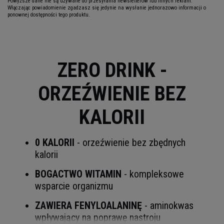
Powyższe dane nie są używane do przesyłania newsletterów lub innych reklam.
Włączając powiadomienie zgadzasz się jedynie na wysłanie jednorazowo informacji o
ponownej dostępności tego produktu.
ZERO DRINK -
ORZEŹWIENIE BEZ
KALORII
0 KALORII
- orzeźwienie bez zbędnych
kalorii
BOGACTWO WITAMIN
- kompleksowe
wsparcie organizmu
ZAWIERA FENYLOALANINĘ
- aminokwas
wpływający na poprawę nastroju