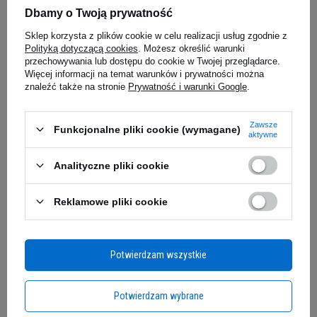
5.00
(48)
Dbamy o Twoją prywatność
5.00
(8)
PROMOCJA
BESTSELLER
Sklep korzysta z plików cookie w celu realizacji usług zgodnie z
Polityką dotyczącą cookies
. Możesz określić warunki
przechowywania lub dostępu do cookie w Twojej przeglądarce.
259,00 zł
222,99 
Więcej informacji na temat warunków i prywatności można
Zero Drink od OSHEE to rewolucyjny napój
znaleźć także na stronie
Prywatność i warunki Google
.
0,06 zł / g
0,03 zł / g
łączący intensywne orzeźwienie z zerowym
Kup do 20:00 -
wysyłka dzisiaj
Kup do 20:00 
obciążeniem kalorycznym. Formuła wzbogacona
Zawsze
witaminami i naturalnymi ekstraktami
Funkcjonalne pliki cookie (wymagane)
aktywne
cytrusowymi zapewnia nie tylko wyjątkowe
Zapytaj o produkt
doznania smakowe, ale również cenne składniki
Analityczne pliki cookie
odżywcze dla Twojego organizmu. To doskonała
propozycja dla osób aktywnych, dbających o linię i
Reklamowe pliki cookie
E-mail
poszukujących zdrowej alternatywy dla
słodzonych napojów.
Pytanie
Potwierdzam wszystkie
ORZEŹWIENIE BEZ
KOMPROMISÓW
Potwierdzam wybrane