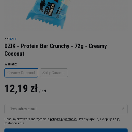
od
DZIK
DZIK - Protein Bar Crunchy - 72g - Creamy
Coconut
Wariant
Creamy Coconut
Salty Caramel
12,19 zł
/
szt.
Twój adres e-mail
Dane są przetwarzane zgodnie z
polityką prywatności
. Przesyłając je, akceptujesz jej
postanowienia.