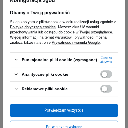
Konfiguracja zgód
BODY ATTACK Baton Yambam -
MUTANT Mu
Dbamy o Twoją prywatność
55g
5.00
(48)
Sklep korzysta z plików cookie w celu realizacji usług zgodnie z
BESTSELLER
Polityką dotyczącą cookies
. Możesz określić warunki
przechowywania lub dostępu do cookie w Twojej przeglądarce.
6,20 zł
222,99 
Więcej informacji na temat warunków i prywatności można
znaleźć także na stronie
Prywatność i warunki Google
.
Protein Bar Crunchy od DZiK to wysokobiałkowy
0,11 zł / g
0,03 zł / g
edziałek
Kup teraz -
wysyłka w poniedziałek
Kup teraz -
wy
baton, który dostarcza aż 30g białka w każdej
porcji. Dzięki idealnemu zbilansowaniu
Zawsze
Funkcjonalne pliki cookie (wymagane)
aktywne
makroskładników stanowi doskonałe wsparcie
Zapytaj o produkt
dla osób aktywnych fizycznie, pomagając w
Analityczne pliki cookie
budowie masy mięśniowej i regeneracji po
intensywnym wysiłku. Jego wyjątkowa, chrupiąca
Reklamowe pliki cookie
tekstura i głęboki smak sprawiają, że jest to nie
E-mail
tylko zdrowa, ale i smaczna przekąska, którą
możesz zabrać ze sobą wszędzie - do pracy, na
Pytanie
Potwierdzam wszystkie
siłownię czy w podróż.
ZMIEŃ SWOJE PODEJŚCIE DO
Potwierdzam wybrane