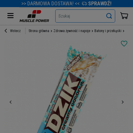
>> DARMOWA DOSTAWA! <<
SPRAWDŹ!
Szukaj
Wstecz
Strona główna
Zdrowa żywność i napoje
Batony i przekąski
Bato