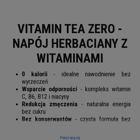
VITAMIN TEA ZERO -
NAPÓJ HERBACIANY Z
WITAMINAMI
0 kalorii
- idealne nawodnienie bez
wyrzeczeń
Wsparcie odporności
- kompleks witamin
C, B6, B12 i niacyny
Redukcja zmęczenia
- naturalna energia
bez cukru
Bez konserwantów
- czysta formuła bez
sztucznych barwników
Opakowanie zbiorcze
- 24 butelki po 555
Pokaż więcej