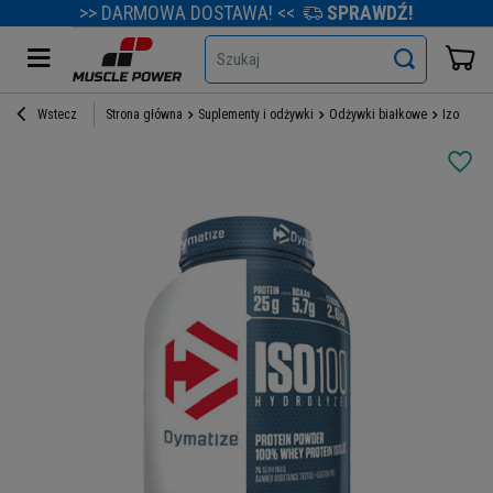
>> DARMOWA DOSTAWA! <<
SPRAWDŹ!
Szukaj
Wstecz
Strona główna
Suplementy i odżywki
Odżywki białkowe
Izolaty b