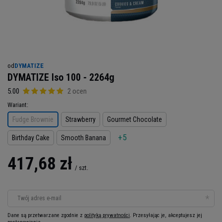
od
DYMATIZE
DYMATIZE Iso 100 - 2264g
5.00
2 ocen
Wariant
Fudge Brownie
Strawberry
Gourmet Chocolate
+5
Birthday Cake
Smooth Banana
417,68 zł
/
szt.
Twój adres e-mail
Dane są przetwarzane zgodnie z
polityką prywatności
. Przesyłając je, akceptujesz jej