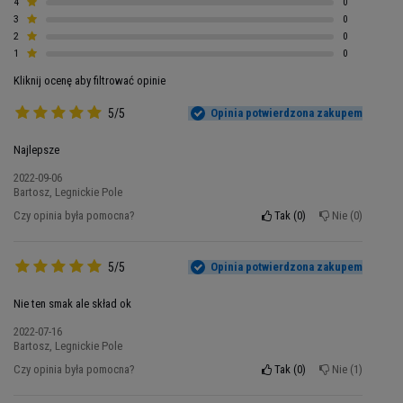
4
0
musisz się o to martwić. Zawarte w odżywce
3
0
2
0
białkowej
aminokwasy EAA nie tylko stymulują
1
0
wzrost tkanki mięśniowej, ale także
Kliknij ocenę aby filtrować opinie
zapewniają materiał budulcowy
do sprawnej
regeneracji
zużytych podczas wysiłku tkanek.
5/5
Opinia potwierdzona zakupem
Prawidłowo odbudowane komórki mięśniowe to
zabezpieczenie przed katabolizmem i więcej siły
Najlepsze
na kolejnym treningu. Dzięki temu możesz
2022-09-06
zwiększać intensywność ćwiczeń i osiągać
Bartosz, Legnickie Pole
jeszcze większe przyrosty. ISO 100 to wszystko,
Czy opinia była pomocna?
Tak
0
Nie
0
czego potrzebujesz, żeby budować muskularną
sylwetkę!
5/5
Opinia potwierdzona zakupem
Nie ten smak ale skład ok
2022-07-16
Bartosz, Legnickie Pole
Czy opinia była pomocna?
Tak
0
Nie
1