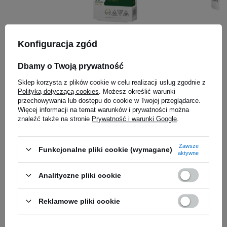
samym szczycie składu znalazł się hydrolizat
– nowoczesna technologia produkcji pozwala
osiągnąć
błyskawiczną przyswajalność.
Dzięki
MEDICA HERBS - Wierzbownica
DYMATIZE 
hydrolizie możesz dostarczyć swojemu
Palma Sabałowa Pygeum -
Monohydra
Konfiguracja zgód
organizmowi porcję białka (25 g) dokładnie
60caps.
5.00
(18)
wtedy, gdy najbardziej tego potrzebuje. Preparat
106,19 
Dbamy o Twoją prywatność
35,79 zł
otrzymał wiele nagród i z upływem lat pozostaje
0,35 zł / g
Sklep korzysta z plików cookie w celu realizacji usług zgodnie z
jednym z najlepiej sprzedających się WPI na
Kup teraz -
wysyłka jutro
Kup teraz -
wy
Polityką dotyczącą cookies
. Możesz określić warunki
świecie. Produkt cieszący się tak dużym
przechowywania lub dostępu do cookie w Twojej przeglądarce.
Więcej informacji na temat warunków i prywatności można
zaufaniem musi być wyjątkowy! Wybierz swój
znaleźć także na stronie
Prywatność i warunki Google
.
smak ISO 100 i przekonaj się na własnej skórze.
Zapytaj o produkt
Zawsze
Funkcjonalne pliki cookie (wymagane)
aktywne
E-mail
Analityczne pliki cookie
Pytanie
Reklamowe pliki cookie