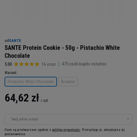
od
SANTE
SANTE Protein Cookie - 50g - Pistachio White
Chocolate
475
osób kupiło ostatnio
5.00
16 ocen
Wariant
Pistachio White Chocolate
Brownie
64,62 zł
/
szt.
Twój adres e-mail
Dane są przetwarzane zgodnie z
polityką prywatności
. Przesyłając je, akceptujesz jej
postanowienia.