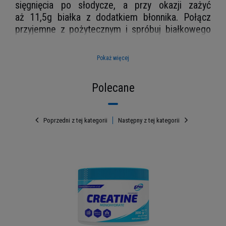
sięgnięcia po słodycze, a przy okazji zażyć
aż 11,5g białka z dodatkiem błonnika. Połącz
przyjemne z pożytecznym i spróbuj białkowego
ciasteczka od Sante, a z pewnością się nim
zachwycisz.
Pokaż więcej
Polecane
Poprzedni z tej kategorii
Następny z tej kategorii
s
Słodycze są dla Ciebie pokusą?