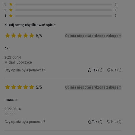
3
0
2
0
1
0
Kliknij ocenę aby filtrować opinie
5/5
Opinia niepotwierdzona zakupem
ok
2023-06-14
Michał, Dobczyce
Czy opinia była pomocna?
Tak
0
Nie
0
Białko zawarte w ciasteczku to wysokiej klasy
5/5
Opinia niepotwierdzona zakupem
koncentrat białka serwatkowego WPC oraz
izolaty białek MPI. Dzięki temu dostarczysz
smaczne
swojemu organizmowi budulca potrzebnego do
2022-02-16
tworzenia nowych tkanek, w tym mięśni.
norson
Połączenie izolatu i koncentratu sprawi, że Twoje
Czy opinia była pomocna?
Tak
0
Nie
0
ciało przyjmie białka zarówno szybko