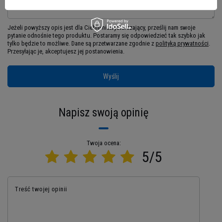
taśmą o szerokości 5 cm, zapewnia doskonałe
dopasowanie do indywidualnej budowy ciała,
Jeżeli powyższy opis jest dla Ciebie niewystarczający, prześlij nam swoje
niezależnie od intensywności treningu.
pytanie odnośnie tego produktu. Postaramy się odpowiedzieć tak szybko jak
tylko będzie to możliwe.
Dane są przetwarzane zgodnie z
polityką prywatności
.
Zabezpiecz swój kręgosłup
Przesyłając je, akceptujesz jej postanowienia.
podczas każdego treningu!
Wyślij
Czy kiedykolwiek poczułeś ten nieprzyjemny ból
w plecach po intensywnym treningu siłowym?
Napisz swoją opinię
Możesz być jednym z tysięcy entuzjastów
fitnessu, którzy każdego dnia ryzykują kontuzją,
wykonując ciężkie ćwiczenia bez odpowiedniego
Twoja ocena:
wsparcia dla kręgosłupa. Statystyki nie kłamią -
5/5
ponad 70% osób trenujących z ciężarami
doświadcza dyskomfortu w dolnej części pleców,
a 30% z nich musi przerwać treningi z powodu
Treść twojej opinii
kontuzji.
MEX NUTRITION Pas Fit-N Black M został