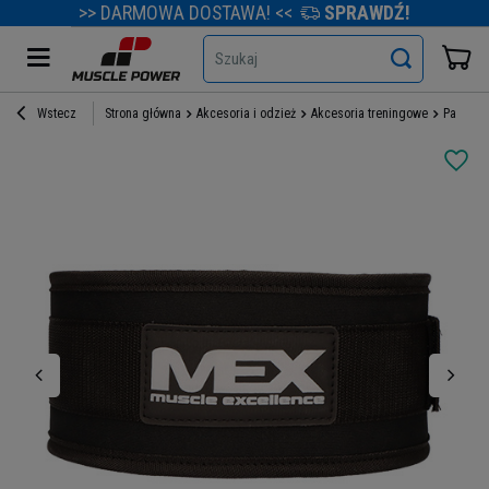
>> DARMOWA DOSTAWA! <<
SPRAWDŹ!
Szukaj
Wstecz
Strona główna
Akcesoria i odzież
Akcesoria treningowe
Pasy tr