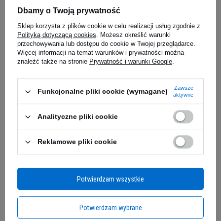
Dbamy o Twoją prywatność
HIMALAYA Koflet-H -
OPTIMUM N
Sklep korzysta z plików cookie w celu realizacji usług zgodnie z
12lozenges - Pastylki do ssania
- 634g - K
Polityką dotyczącą cookies
. Możesz określić warunki
5.00
(27)
przechowywania lub dostępu do cookie w Twojej przeglądarce.
BESTSELLER
Więcej informacji na temat warunków i prywatności można
znaleźć także na stronie
Prywatność i warunki Google
.
147,49 
8,06 zł
0,23 zł / g
edziałek
Kup teraz -
wysyłka w poniedziałek
Kup teraz -
wy
Zawsze
Funkcjonalne pliki cookie (wymagane)
aktywne
Analityczne pliki cookie
Pas treningowy MEX NUTRITION Fit-N Black w
Zapytaj o produkt
rozmiarze M to profesjonalne akcesorium
Reklamowe pliki cookie
treningowe, które zapewnia maksymalne
wsparcie podczas intensywnych ćwiczeń
E-mail
siłowych. Wykonany z wysokiej jakości neoprenu,
gwarantuje trwałość i elastyczność, jednocześnie
Potwierdzam wszystkie
zabezpieczając dolną część pleców i mięśnie
Pytanie
brzucha. Poszerzona część środkowa o
Potwierdzam wybrane
szerokości 15 cm, połączona z regulowaną