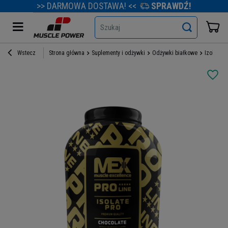
>> DARMOWA DOSTAWA! <<
SPRAWDŹ!
Szukaj
Wstecz
Strona główna
Suplementy i odżywki
Odżywki białkowe
Izolaty b