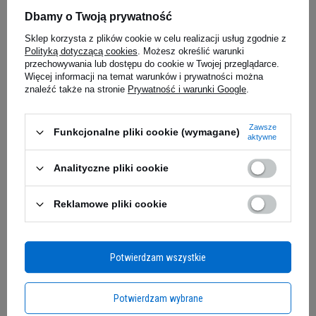
Dbamy o Twoją prywatność
ALINESS - Shiitake 400mg -
GASPARI N
Sklep korzysta z plików cookie w celu realizacji usług zgodnie z
90vcaps.
Black - Bl
Polityką dotyczącą cookies
. Możesz określić warunki
przechowywania lub dostępu do cookie w Twojej przeglądarce.
64,90 zł
Więcej informacji na temat warunków i prywatności można
119,00 
znaleźć także na stronie
Prywatność i warunki Google
.
0,72 zł / szt.
edziałek
Kup teraz -
wysyłka w poniedziałek
Kup teraz -
wy
Zawsze
Funkcjonalne pliki cookie (wymagane)
MEX NUTRITION ISOLATE PRO to premium
aktywne
suplement diety stworzony z myślą o
Zapytaj o produkt
Analityczne pliki cookie
sportowcach i entuzjastach fitnessu. Produkt
zawiera 100% izolatu białka serwatkowego
uzyskanego metodą zimnej mikrofiltracji, co
Reklamowe pliki cookie
E-mail
gwarantuje najwyższą jakość i czystość białka.
Wzbogacony o ultraszybkie di- i tripeptydy z
Pytanie
izolatu białka wołowego (BPI), znacząco wspiera
Potwierdzam wszystkie
profil aminokwasowy. Niska zawartość laktozy i
brak tłuszczu sprawiają, że jest łatwo
Potwierdzam wybrane
przyswajalny i odpowiedni dla osób z