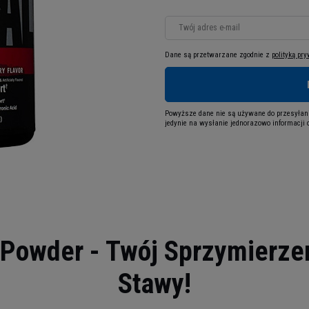
Twój adres e-mail
Dane są przetwarzane zgodnie z
polityką pr
Powyższe dane nie są używane do przesyłani
jedynie na wysłanie jednorazowo informacji o
x Powder - Twój Sprzymierze
Stawy!