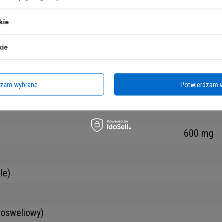
1 mg
kie
3000 mg
kie
dzam wybrane
Potwierdzam 
600 mg
le)
 bosweliowy)