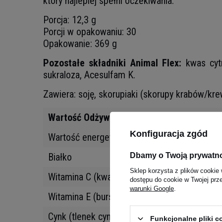
który najlepiej spełni oczekiwania.
Porcja: 12,3 g
Porcji w opakowaniu: 30
Opakowanie: 369 g
Pozostałe składniki Animal Flex:
kwas cyt
sukraloza, Acesulfam K.
Zawiera: soję, skorupiaki (skorupy krabów/krew
Wartość Odżywcza
Konfiguracja zgód
Wartość energetyczna
Dbamy o Twoją prywatn
Białko
Sklep korzysta z plików cookie 
Witamina C (kwas L-askorbinowy)
dostępu do cookie w Twojej prz
warunki Google
.
Witamina E (bursztynian D-alfa-tokoferolu)
Cynk (tlenek cynku)
Funkcjonalne pliki 