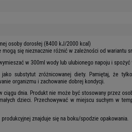
tnej osoby dorosłej (8400 kJ/2000 kcal)
e mogą się nieznacznie różnić w zależności od wariantu
wymieszać w 300ml wody lub ulubionego napoju i spożyć 
ako substytut zróżnicowanej diety. Pamiętaj, że tyl
anie organizmu i zachowanie dobrej kondycji.
 w ciągu dnia. Produkt nie może być stosowany przez osob
ałych dzieci. Przechowywać w miejscu suchym w temp
ii produkcyjnej znajduje się na boku/spodzie opakowania.