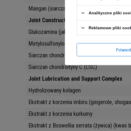
Mangan (siarczan manganu)
Analityczne pliki coo
Joint Construction Complex
Reklamowe pliki coo
Glukozamina (jako HCl, siarczan 2KCl)
Metylosulfonylometan (MSM)
Potwier
Siarczan chondroityny A (CSA)
Siarczan chondroityny C (CSC)
Joint Lubrication and Support Complex
Hydrolizowany kolagen
Ekstrakt z korzenia imbiru (gingerole, shogao
Ekstrakt z korzenia kurkumy
Ekstrakt z Boswellia serrata (żywica) (kwas