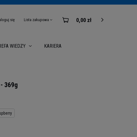
0,00 zł
aloguj się
Lista zakupowa
KARIERA
REFA WIEDZY
 - 369g
spberry