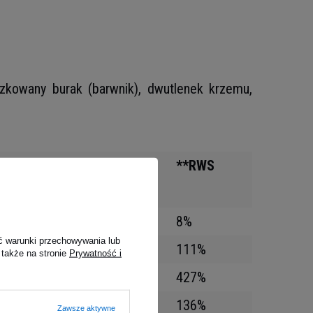
szkowany burak (barwnik), dwutlenek krzemu,
porcji (12,3 g)
**RWS
8%
ć warunki przechowywania lub
111%
 także na stronie
Prywatność i
427%
136%
Zawsze aktywne