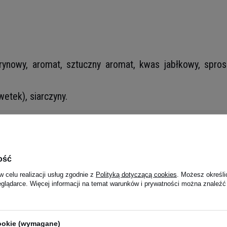
rynowy, aromat, sztuczny aromat, kwas jabłkowy, spro
etek), siarczyny.
w jednej 
16 kcal
ość
4g
w celu realizacji usług zgodnie z
Polityką dotyczącą cookies
. Możesz określi
100 mg
eglądarce. Więcej informacji na temat warunków i prywatności można znaleźć
64 mg
15 mg
cookie (wymagane)