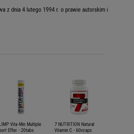
z dnia 4 lutego 1994 r. o prawie autorskim i
LIMP Vita-Min Multiple
7 NUTRITION Natural
RULE 1 - R1
ort Effer - 20tabs
Vitamin C - 60vcaps
Omega 3 Fa