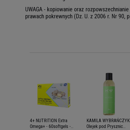
UWAGA - kopiowanie oraz rozpowszechnianie z
prawach pokrewnych (Dz. U. z 2006 r. Nr 90, p
AŃCZYK -
ysznic
0ml
4+ NUTRITION Extra
KAMILA WYBRAŃCZYK 
Omega+ - 60softgels -
Olejek pod Prysznic