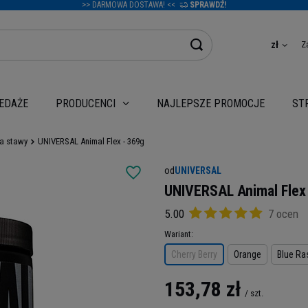
>> DARMOWA DOSTAWA! <<
SPRAWDŹ!
Z
zł
EDAŻE
NAJLEPSZE PROMOCJE
PRODUCENCI
ST
a stawy
UNIVERSAL Animal Flex - 369g
od
UNIVERSAL
UNIVERSAL Animal Flex
5.00
7 ocen
Wariant
Cherry Berry
Orange
Blue Ra
153,78 zł
/
szt.