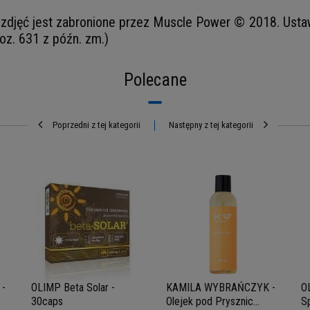
djęć jest zabronione przez Muscle Power © 2018. Ustawa 
oz. 631 z późn. zm.)
Polecane
Poprzedni z tej kategorii
Następny z tej kategorii
-
OLIMP Beta Solar -
KAMILA WYBRAŃCZYK -
O
30caps
Olejek pod Prysznic
Sp