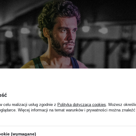
ość
w celu realizacji usług zgodnie z
Polityką dotyczącą cookies
. Możesz określi
eglądarce. Więcej informacji na temat warunków i prywatności można znaleźć
cookie (wymagane)