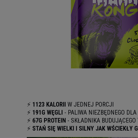
⚡
1123 KALORII
W JEDNEJ PORCJI
⚡
191G WĘGLI
- PALIWA NIEZBĘDNEGO DLA
⚡
67G PROTEIN
- SKŁADNIKA BUDUJĄCEGO 
⚡
STAŃ SIĘ WIELKI I SILNY JAK WŚCIEKŁY 