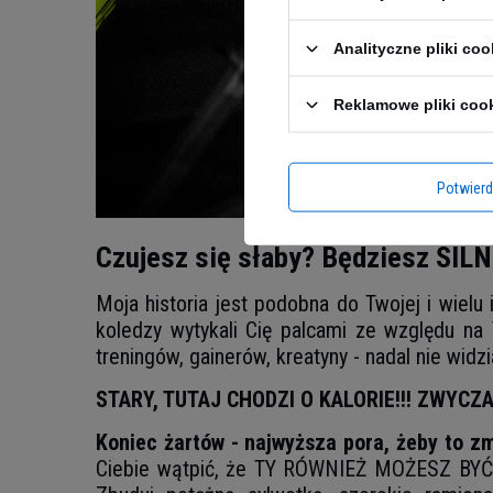
Analityczne pliki coo
Reklamowe pliki coo
Potwier
Czujesz się słaby? Będziesz SIL
Moja historia jest podobna do Twojej i wielu i
koledzy wytykali Cię palcami ze względu na
treningów, gainerów, kreatyny - nadal nie widz
STARY, TUTAJ CHODZI O KALORIE!!! ZWYCZ
Koniec żartów - najwyższa pora, żeby to zm
Ciebie wątpić, że TY RÓWNIEŻ MOŻESZ BYĆ D