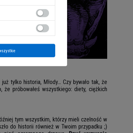
wszystkie
o już tylko historia, Młody… Czy bywało tak, że
 że próbowałeś wszystkiego: diety, ciężkich
óźniej tym wszystkim, którzy mieli czelność w
o do historii również w Twoim przypadku ;)