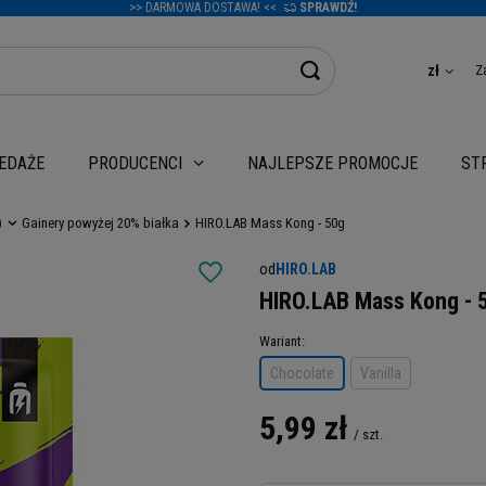
>> DARMOWA DOSTAWA! <<
SPRAWDŹ!
Z
zł
EDAŻE
NAJLEPSZE PROMOCJE
PRODUCENCI
ST
)
Gainery powyżej 20% białka
HIRO.LAB Mass Kong - 50g
od
HIRO.LAB
HIRO.LAB Mass Kong - 
Wariant
Chocolate
Vanilla
5,99 zł
/
szt.