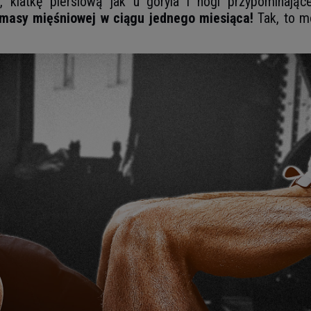
a, klatkę piersiową jak u goryla i nogi przypomina
 masy mięśniowej w ciągu jednego miesiąca!
Tak, to mo