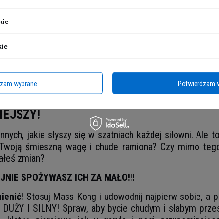
kie
kie
dzam wybrane
Potwierdzam 
NIEJSZY!
nnych, jakie słyszy się w szatniach każdej siłowni. Ale t
 Twoją śmieszną wagę i chude ramiona? Czy mimo tego,
iałeś zmian?
AJNIE SPOŻYWASZ ICH ZA MAŁO!!!
ienić!
Stosuj Mass Kong i udowodnij najpierw sobie, a p
UŻY I SILNY! Spraw, aby bycie chudym i słabym przeszł