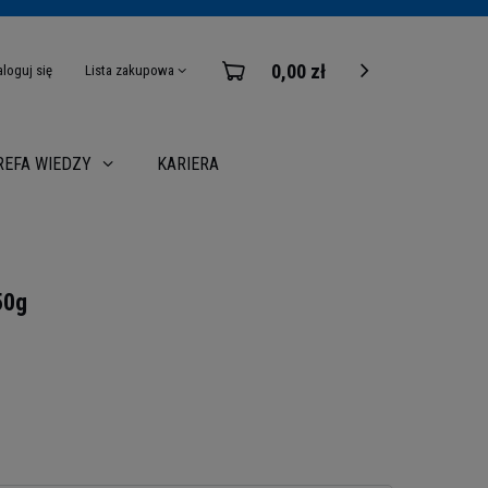
0,00 zł
aloguj się
Lista zakupowa
KARIERA
REFA WIEDZY
50g