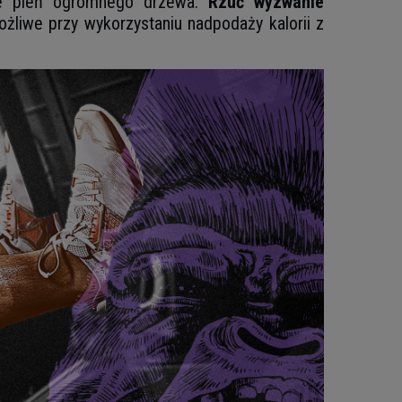
jące pień ogromnego drzewa.
Rzuć wyzwanie
żliwe przy wykorzystaniu nadpodaży kalorii z