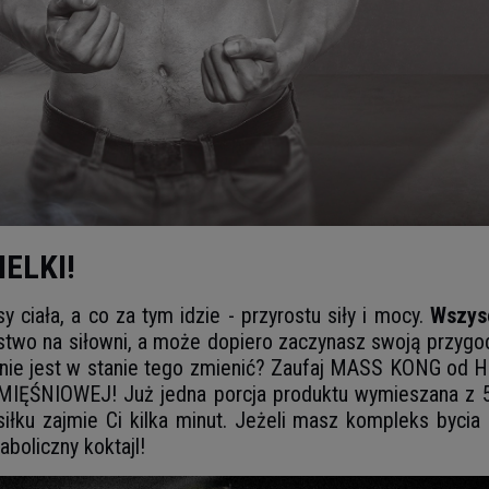
IELKI!
 ciała, a co za tym idzie - przyrostu siły i mocy.
Wszysc
stwo na siłowni, a może dopiero zaczynasz swoją przygo
 nie jest w stanie tego zmienić? Zaufaj MASS KONG od H
IOWEJ! Już jedna porcja produktu wymieszana z 500
siłku zajmie Ci kilka minut. Jeżeli masz kompleks byci
aboliczny koktajl!