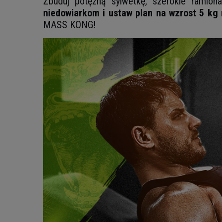
Zbuduj potężną sylwetkę, szerokie ramion
niedowiarkom i ustaw plan na wzrost 5 kg
MASS KONG!