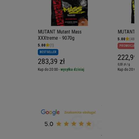
MUTANT Mutant Mass
MUTANT Mu
XXXtreme - 9070g
5.00
(48)
5.00
(1)
PROMOCJA
BESTSELLER
222,99 
283,39 zł
0,03 zł / g
iaj
Kup do 20:00 -
wysyłka dzisiaj
Kup do 20:00 