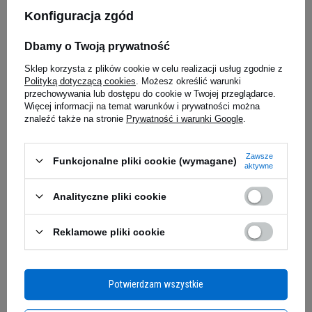
Konfiguracja zgód
SANTE - Eat's Good Pasta -
Dbamy o Twoją prywatność
170g
Sklep korzysta z plików cookie w celu realizacji usług zgodnie z
6,43 zł
61,29 z
Polityką dotyczącą cookies
. Możesz określić warunki
przechowywania lub dostępu do cookie w Twojej przeglądarce.
edziałek
Kup teraz -
wysyłka w poniedziałek
Kup teraz -
wy
Więcej informacji na temat warunków i prywatności można
znaleźć także na stronie
Prywatność i warunki Google
.
Zapytaj o produkt
Zawsze
Funkcjonalne pliki cookie (wymagane)
aktywne
Analityczne pliki cookie
Energia i smak, na które
E-mail
zasługujesz
Reklamowe pliki cookie
Pytanie
Każdy kęs Grenade Protein Bar to
połączenie
smaku i energii
, które potrzebujesz podczas
Potwierdzam wszystkie
dnia pełnego wyzwań. Stworzony z myślą o
sportowcach i osobach aktywnych, ten baton