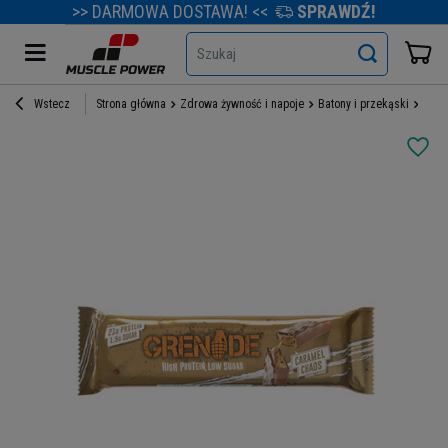
>> DARMOWA DOSTAWA! <<
SPRAWDŹ!
Szukaj
Wstecz
Strona główna
Zdrowa żywność i napoje
Batony i przekąski
Bato