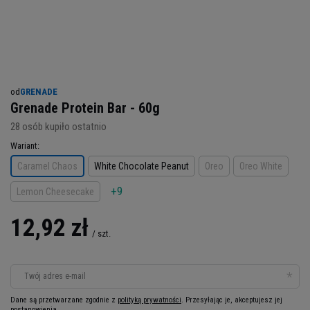
od
GRENADE
Grenade Protein Bar - 60g
28
osób kupiło ostatnio
Wariant
Caramel Chaos
White Chocolate Peanut
Oreo
Oreo White
+9
Lemon Cheesecake
12,92 zł
/
szt.
Twój adres e-mail
Dane są przetwarzane zgodnie z
polityką prywatności
. Przesyłając je, akceptujesz jej
postanowienia.