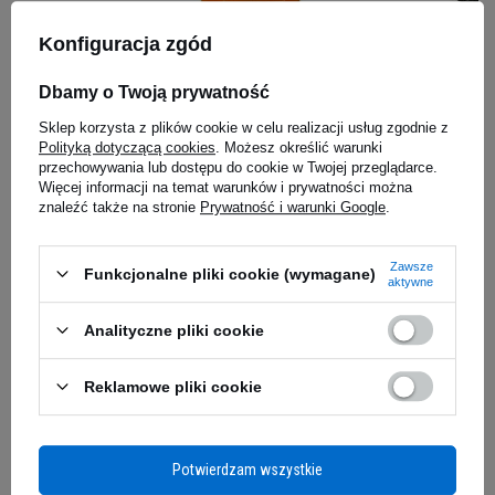
mięśni.
Każda porcja tej odżywki to około 25g
białka i
pyszny sposób na uzupełnienie tego
Konfiguracja zgód
makroskładnika w Twojej diecie.
NOW SAW Palmetto Berries -
Co ważne,
POWER SY
100vegcaps
- Basic
Dbamy o Twoją prywatność
produkt został
przebadany pod kątem
5.00
(16)
czystości,
a pełne badanie zobaczysz
tutaj.
Sklep korzysta z plików cookie w celu realizacji usług zgodnie z
CHWILOWO NI
39,49 zł
Polityką dotyczącą cookies
. Możesz określić warunki
77,79 z
przechowywania lub dostępu do cookie w Twojej przeglądarce.
Kup teraz -
wysyłka jutro
Więcej informacji na temat warunków i prywatności można
znaleźć także na stronie
Prywatność i warunki Google
.
Zapytaj o produkt
Zawsze
Funkcjonalne pliki cookie (wymagane)
aktywne
Analityczne pliki cookie
E-mail
Reklamowe pliki cookie
Pytanie
Potwierdzam wszystkie