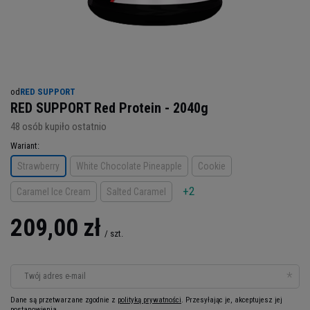
od
RED SUPPORT
RED SUPPORT Red Protein - 2040g
48
osób kupiło ostatnio
Wariant
Strawberry
White Chocolate Pineapple
Cookie
+2
Caramel Ice Cream
Salted Caramel
209,00 zł
/
szt.
Twój adres e-mail
Dane są przetwarzane zgodnie z
polityką prywatności
. Przesyłając je, akceptujesz jej
postanowienia.