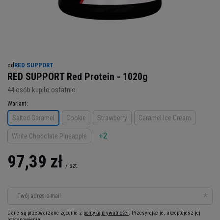
od
RED SUPPORT
RED SUPPORT Red Protein - 1020g
44
osób kupiło ostatnio
Wariant
Salted Caramel
Cookie
Strawberry
Caramel Ice Cream
+2
White Chocolate Pineapple
97,39 zł
/
szt.
Twój adres e-mail
Dane są przetwarzane zgodnie z
polityką prywatności
. Przesyłając je, akceptujesz jej
postanowienia.