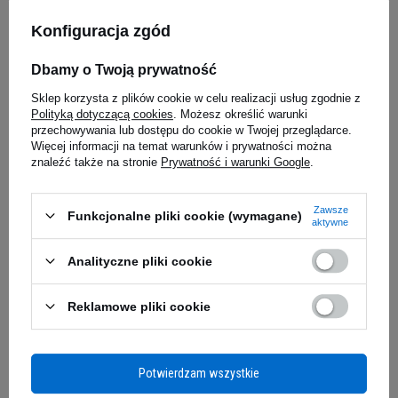
mięśni.
Każda porcja tej odżywki to około 25g
Konfiguracja zgód
białka i
pyszny sposób na uzupełnienie tego
makroskładnika w Twojej diecie. Co ważne,
IRON HORSE Iron Mass - 1000g
ACTIVLAB -
Dbamy o Twoją prywatność
31.5g
produkt został
przebadany pod kątem
4.96
(21)
4.98
(38)
czystości,
a pełne badanie zobaczysz
tutaj.
Sklep korzysta z plików cookie w celu realizacji usług zgodnie z
Polityką dotyczącą cookies
. Możesz określić warunki
przechowywania lub dostępu do cookie w Twojej przeglądarce.
41,00 zł
26,69 z
Więcej informacji na temat warunków i prywatności można
0,04 zł / g
znaleźć także na stronie
Prywatność i warunki Google
.
iaj
Kup do 20:00 -
wysyłka dzisiaj
Kup do 20:00 
Zawsze
Funkcjonalne pliki cookie (wymagane)
aktywne
Zapytaj o produkt
Analityczne pliki cookie
Reklamowe pliki cookie
E-mail
Pytanie
Potwierdzam wszystkie