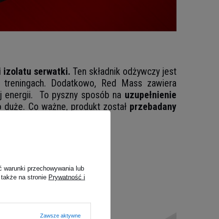
 izolatu serwatki.
Ten składnik odżywczy jest
h treningach. Dodatkowo, Red Mass zawiera
j energii. To pyszny sposób na
uzupełnienie
o duże. Co ważne, produkt został
przebadany
ć warunki przechowywania lub
 także na stronie
Prywatność i
Zawsze aktywne