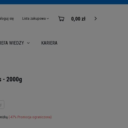
0,00 zł
aloguj się
Lista zakupowa
KARIERA
REFA WIEDZY
 - 2000g
y
(-
47
% Promocja ograniczona)
bniżką