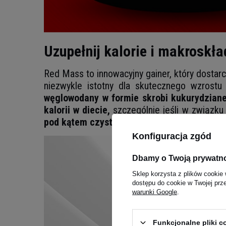
Uzupełnij kalorie i makroskł
Red Mass to innowacyjny gainer, który dostar
niezwykle istotny dla skutecznego wzrost
węglowodany w formie skrobi kukurydzianej
kalorii w diecie,
szczególnie jeśli w związku
pod kątem czystości,
na co pełne badanie z
Konfiguracja zgód
Dbamy o Twoją prywatn
Sklep korzysta z plików cookie 
dostępu do cookie w Twojej prz
warunki Google
.
Funkcjonalne pliki 