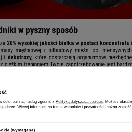
adniki w pyszny sposób
cza
20% wysokiej jakości białka w postaci koncentratu i
u masy mięśniowej i odbudowy mięśni po intensywnyc
 i dekstrozy,
które dostarczają organizmowi niezbędne
 z ciężkim treningiem Twoje zapotrzebowanie jest bardz
obaczysz
tutaj.
ość
w celu realizacji usług zgodnie z
Polityką dotyczącą cookies
. Możesz określi
eglądarce. Więcej informacji na temat warunków i prywatności można znaleźć
cookie (wymagane)