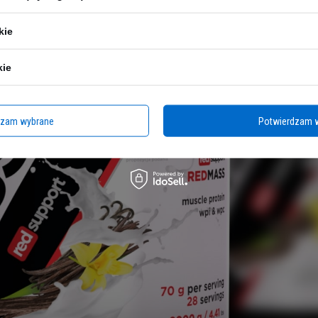
kie
kie
dzam wybrane
Potwierdzam 