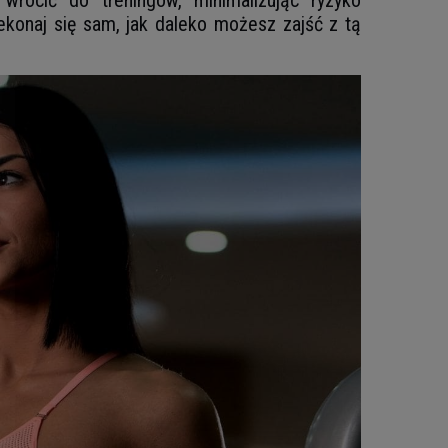
rócić do treningów, minimalizując ryzyko
ekonaj się sam, jak daleko możesz zajść z tą