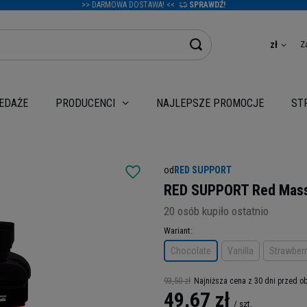
>> DARMOWA DOSTAWA! <<
SPRAWDŹ!
Z
zł
EDAŻE
NAJLEPSZE PROMOCJE
PRODUCENCI
ST
od
RED SUPPORT
RED SUPPORT Red Mass
20
osób kupiło ostatnio
Wariant
Chocolate
Vanilla
Strawberr
93,50 zł
Najniższa cena z 30 dni przed o
49,67 zł
/
szt.