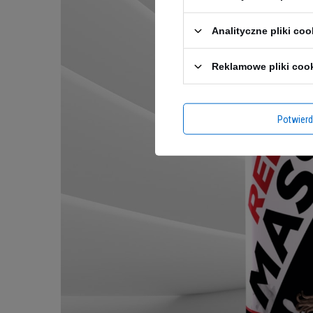
Analityczne pliki coo
Reklamowe pliki coo
Potwier