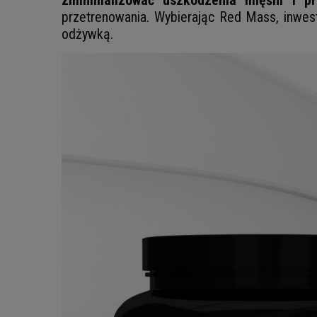
zminimalizować uszkodzenia mięśni i pr
przetrenowania. Wybierając Red Mass, inwest
odżywką.