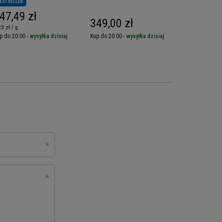
ESTSELLER
PROMOCJA
47,49 zł
349,00 zł
82,29 z
23 zł / g
p do 20:00 -
wysyłka dzisiaj
Kup do 20:00 -
wysyłka dzisiaj
Kup do 20:00 