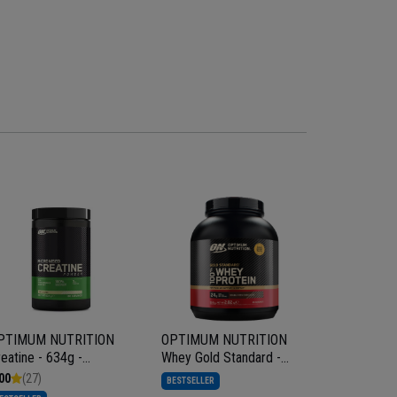
PTIMUM NUTRITION
OPTIMUM NUTRITION
NUTREX Lip
eatine - 634g -
Whey Gold Standard -
120caps
reatyna
2020g
00
(27)
5.00
(33)
BESTSELLER