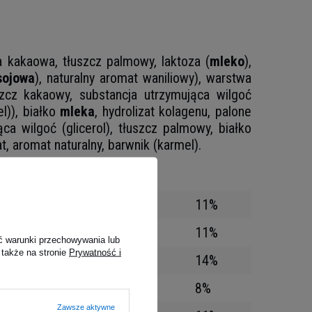
kakaowa‌, tłuszcz palmowy‌, laktoza (
mleko
)‌,
sojowa
)‌, naturalny aromat waniliowy)‌, warstwa
szcz kakaowy‌, substancja utrzymująca wilgoć
l))‌, białko
mleka‌
, hydrolizat kolagenu‌, palone
ca wilgoć (glicerol)‌, tłuszcz palmowy‌, białko
‌, aromat naturalny‌, barwnik (karmel).
884 kJ / 211 kcal
11%
9,0 g
11%
ć warunki przechowywania lub
 także na stronie
Prywatność i
4,3 g
14%
17,5 g
8%
Zawsze aktywne