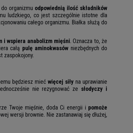
ć do organizmu
odpowiednią ilość składników
u ludzkiego, co jest szczególnie istotne dla
kcjonowaniu całego organizmu. Białka służą do
 i wspiera anabolizm mięśni
. Oznacza to, że
iera całą
pulę aminokwasów
niezbędnych do
t zaspokojony.
 czemu będziesz mieć
więcej siły
na uprawianie
 jednocześnie nie rezygnować ze
słodyczy i
rze Twoje mięśnie, doda Ci energii i
pomoże
j wersji brownie. Nie zastanawiaj się dłużej,