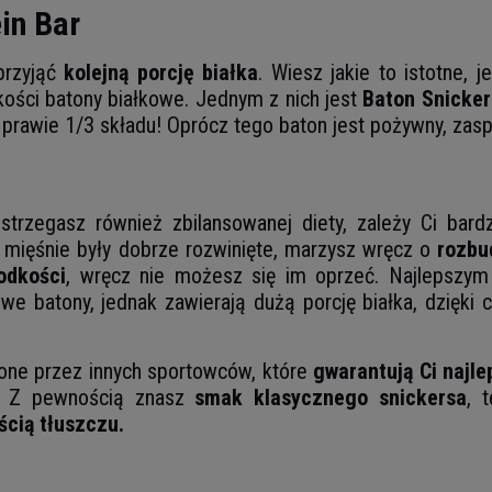
in Bar
przyjąć
kolejną porcję białka
. Wiesz jakie to istotne, 
ości batony białkowe. Jednym z nich jest
Baton Snicker
 prawie 1/3 składu! Oprócz tego baton jest pożywny, zaspo
strzegasz również zbilansowanej diety, zależy Ci bard
 mięśnie były dobrze rozwinięte, marzysz wręcz o
rozbud
odkości
, wręcz nie możesz się im oprzeć. Najlepszym
e batony, jednak zawierają dużą porcję białka, dzięki
one przez innych sportowców, które
gwarantują Ci najle
. Z pewnością znasz
smak klasycznego snickersa
, 
ścią tłuszczu.