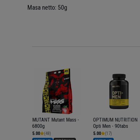
Masa netto: 50g
RITION
otein -
MUTANT Mutant Mass -
OPTIMUM NUTRITION
6800g
Opti Men - 90tabs
5.00
(48)
5.00
(17)