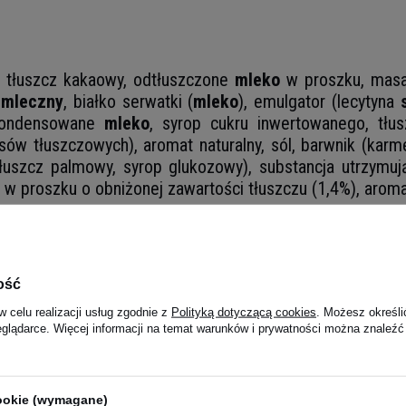
, tłuszcz kakaowy‌, odtłuszczone
mleko
w proszku‌, masa 
z
mleczny
, białko serwatki (
mleko
)‌, emulgator (lecytyna
 skondensowane
mleko
, syrop cukru inwertowanego‌, tłu
sów tłuszczowych)‌, aromat naturalny‌, sól‌, barwnik (karme
tłuszcz palmowy‌, syrop glukozowy)‌, substancja utrzymują
o w proszku o obniżonej zawartości tłuszczu (1,4%)‌, aromat
zechy pekan, gluten, jajka.
1768,1 kJ / 422 kcal
ość
18 g
w celu realizacji usług zgodnie z
Polityką dotyczącą cookies
. Możesz określi
eglądarce. Więcej informacji na temat warunków i prywatności można znaleźć
8,6 g
35 g
cookie (wymagane)