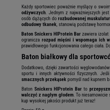
Każdy sportowiec poważnie myślący o swoim 
odżywczych
. Jednym z najważniejszych jest
osób dążących do
rozbudowanej muskulatur
odbudowy tkanek
, stanowią podstawę hormon
Baton Snickers HIProtein Bar
zawiera izolat 
ogranicza
rozpad mięśni i wspomaga ich w
prawidłowego funkcjonowania całego ciała. Do
Baton białkowy dla sportowc
Dodatkowo, dzięki zawartości węglowodanó
sportu i innych aktywności fizycznych. Je
smacznych przekąsek
pomyśl nad kupnem b
Baton
Snickers HIProtein Bar
to
przepysz
walczyć z nagłym głodem
. To niesamowicie 
kup wysokiej jakości produkt już teraz!