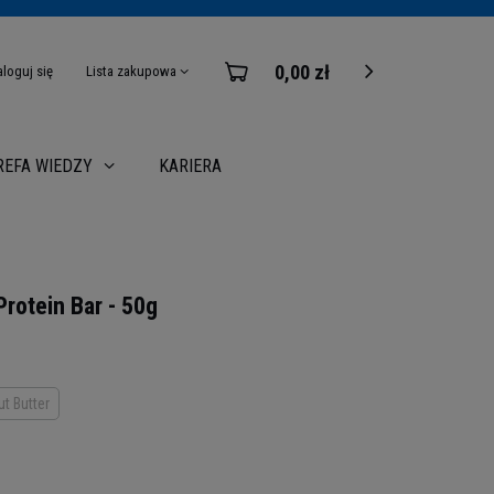
0,00 zł
aloguj się
Lista zakupowa
KARIERA
REFA WIEDZY
rotein Bar - 50g
t Butter