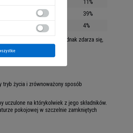
10 g
11%
15,5 g
39%
0,2 g
4%
na bieżąco aktualizowana, jednak zdarza się,
wszystkie
 smakowego produktu.
wy tryb życia i zrównoważony sposób
y uczulone na którykolwiek z jego składników.
turze pokojowej w szczelnie zamkniętych