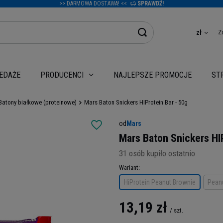
>> DARMOWA DOSTAWA! <<
SPRAWDŹ!
Z
zł
EDAŻE
NAJLEPSZE PROMOCJE
PRODUCENCI
ST
Batony białkowe (proteinowe)
Mars Baton Snickers HIProtein Bar - 50g
od
Mars
Mars Baton Snickers HIP
31
osób kupiło ostatnio
Wariant
HiProtein Peanut Brownie
Peanu
13,19 zł
/
szt.