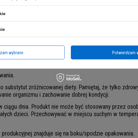
20 g
31 g
kie
0,4 g
kie
eznacznie różnić się w zależności od partii. Strona jest 
dzam wybrane
Potwierdzam 
tnej osoby dorosłej (8400 kJ/2000 kcal)
e mogą się nieznacznie różnić w zależności od wariantu
wania.
 substytut zróżnicowanej diety. Pamiętaj, że tylko zdro
anie organizmu i zachowanie dobrej kondycji.
 w ciągu dnia. Produkt nie może być stosowany przez osob
łych dzieci. Przechowywać w miejscu suchym w tempera
ii produkcyjnej znajduje się na boku/spodzie opakowania.