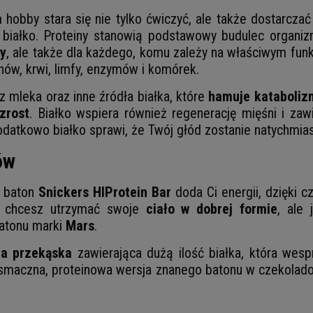
hobby stara się nie tylko ćwiczyć, ale także dostarcza
 białko. Proteiny stanowią podstawowy budulec organizm
y
, ale także dla każdego, komu zależy na właściwym fun
ów, krwi, limfy, enzymów i komórek.
z mleka oraz inne źródła białka, które
hamuje katabolizm
zrost
. Białko wspiera również regenerację mięśni i zaw
datkowo białko sprawi, że Twój głód zostanie natychmias
ów
w baton
Snickers HIProtein Bar
doda Ci energii, dzięki
śli chcesz utrzymać swoje
ciało w dobrej formie
, ale
atonu marki
Mars
.
na przekąska
zawierająca dużą ilość białka, która wesp
smaczna, proteinowa wersja znanego batonu w czekoladowe