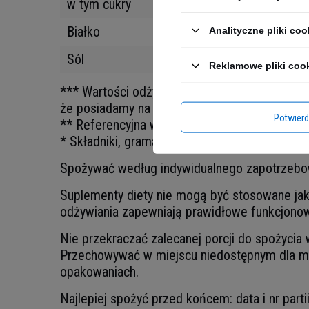
w tym cukry
Białko
Analityczne pliki coo
Sól
Reklamowe pliki coo
*** Wartości odżywcze podane w tabeli mogą ni
że posiadamy na stanie kilka partii produktu.
Potwier
** Referencyjna wartość spożycia dla przecię
* Składniki, gramatura oraz wartości odżywcz
Spożywać według indywidualnego zapotrzebo
Suplementy diety nie mogą być stosowane jako
odżywiania zapewniają prawidłowe funkcjonow
Nie przekraczać zalecanej porcji do spożycia
Przechowywać w miejscu niedostępnym dla ma
opakowaniach.
Najlepiej spożyć przed końcem: data i nr part