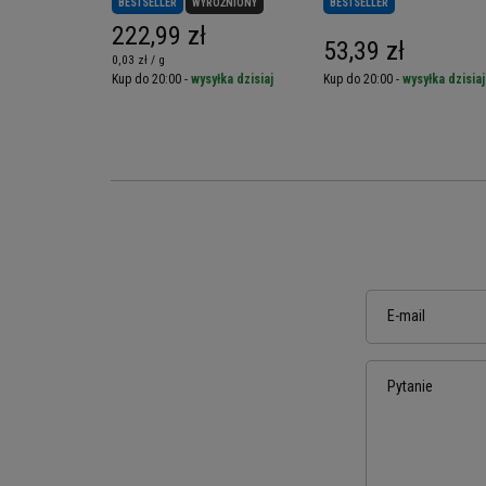
BESTSELLER
WYRÓŻNIONY
BESTSELLER
222,99 zł
53,39 zł
0,03 zł / g
yłka dzisiaj
Kup do 20:00 -
wysyłka dzisiaj
Kup do 20:00 -
wysyłka dzisiaj
E-mail
Pytanie