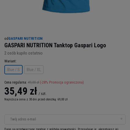
od
GASPARI NUTRITION
GASPARI NUTRITION Tanktop Gaspari Logo
2
osób kupiło ostatnio
Wariant
Blue / S
Blue / XL
49,00 zł
(-
28
% Promocja ograniczona)
Cena regularna:
35,49 zł
/
szt.
Najniższa cena z 30 dni przed obniżką:
69,00 zł
Twój adres e-mail
Dane są przetwarzane zgodnie z
polityką prywatności
. Przesyłając je, akceptujesz jej