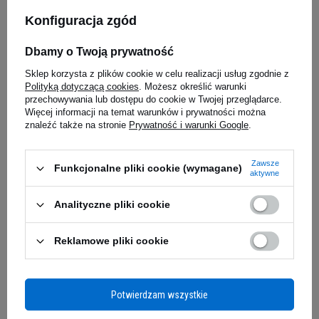
bawełny
to gwarancja przepuszczalności
Konfiguracja zgód
powietrza i trwałości materiału.
Dzięki
niewielkiej domieszce lycry top będzie świetnie
OLIMP Tri-Mag B6 - 30tabs
NIKE - Big
Dbamy o Twoją prywatność
leżał i dopasowywał się do Twoich ruchów, a
- White
5.00
(20)
Sklep korzysta z plików cookie w celu realizacji usług zgodnie z
widoczne, czarne logo nada nieco wyjątkowości.
13,63 zł
9,69 zł
Polityką dotyczącą cookies
. Możesz określić warunki
Wycięty krój koszulki podkreśli efekty
ciężkich
przechowywania lub dostępu do cookie w Twojej przeglądarce.
iaj
Kup do 20:00 -
wysyłka dzisiaj
Kup do 20:00 
treningów i
uwydatni Twoją muskularną
Więcej informacji na temat warunków i prywatności można
znaleźć także na stronie
Prywatność i warunki Google
.
sylwetkę.
Zapewnij sobie pełnię wygody w
dobrym stylu z Tank topem od Gaspari Nutrition.
Zapytaj o produkt
Zawsze
Funkcjonalne pliki cookie (wymagane)
aktywne
Analityczne pliki cookie
E-mail
Reklamowe pliki cookie
Pytanie
Potwierdzam wszystkie