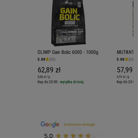
OLIMP Gain Bolic 6000 - 1000g
MUTANT Co
5.00
(33)
5.00
(20)
62,89 zł
57,99 z
0,06 zł / g
0,19 zł / g
iaj
Kup do 20:00 -
wysyłka dzisiaj
Kup do 20:00 