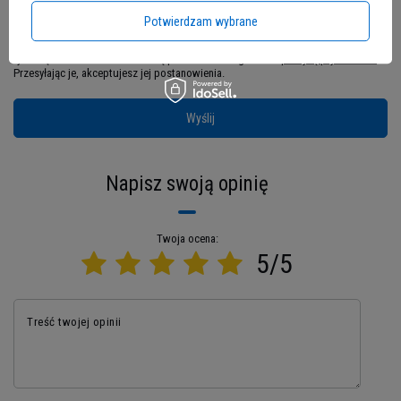
Potwierdzam wybrane
Jeżeli powyższy opis jest dla Ciebie niewystarczający, prześlij nam swoje
pytanie odnośnie tego produktu. Postaramy się odpowiedzieć tak szybko jak
tylko będzie to możliwe.
Dane są przetwarzane zgodnie z
polityką prywatności
.
Przesyłając je, akceptujesz jej postanowienia.
Kolor:
niebieski
Wyślij
Rozmiar:
S
Skład:
95% bawełna, 5% spandex
Napisz swoją opinię
Obwód w klatce
Rozmiar
Długość
piersiowej
Twoja ocena:
5/5
S
99-102 cm
66 cm
M
104-107 cm
69 cm
Treść twojej opinii
L
109-112 cm
71 cm
XL
114-117 cm
74 cm