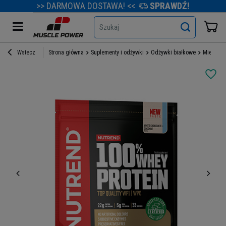
>> DARMOWA DOSTAWA! <<
SPRAWDŹ!
Szukaj
Wstecz
Strona główna
Suplementy i odżywki
Odżywki białkowe
Mieszank