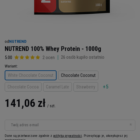
od
NUTREND
NUTREND 100% Whey Protein - 1000g
26
osób kupiło ostatnio
5.00
2 ocen
Wariant
White Chocolate Coconut
Chocolate Coconut
+5
Chocolate Cocoa
Caramel Late
Strawberry
141,06 zł
/
szt.
Twój adres e-mail
Dane są przetwarzane zgodnie z
polityką prywatności
. Przesyłając je, akceptujesz jej