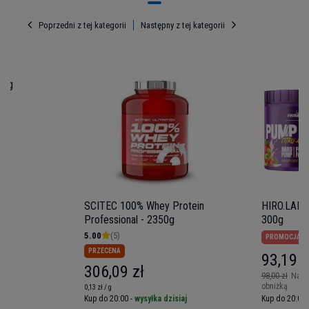
treningów.
Poprzedni z tej kategorii
Następny z tej kategorii
00g
SCITEC 100% Whey Protein
HIRO.LAB -
Professional - 2350g
300g
5.00
(5)
PROMOCJA
PRZECENA
Porcja: 30g
93,19 z
306,09 zł
Porcji w opakowaniu: 33
98,00 zł
Najni
Opakowanie: 1000g
obniżką
0,13 zł / g
iaj
Kup do 20:00 -
wysyłka dzisiaj
Kup do 20:00 