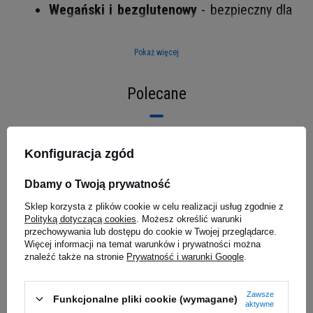
Wegański i bezglutenowy
- bezpieczny dla
alergików
Kremowa, gładka konsystencja
- jak
Pokaż więcej
prawdziwy majonez
Wszechstronne zastosowanie
- do sałatek,
Polecane
mięsa i kanapek
Poprzedni z tej kategorii
Następny z tej kategorii
Konfiguracja zgód
Dbamy o Twoją prywatność
 - 2000g
Sklep korzysta z plików cookie w celu realizacji usług zgodnie z
Polityką dotyczącą cookies
. Możesz określić warunki
przechowywania lub dostępu do cookie w Twojej przeglądarce.
Więcej informacji na temat warunków i prywatności można
znaleźć także na stronie
Prywatność i warunki Google
.
Zawsze
Funkcjonalne pliki cookie (wymagane)
aktywne