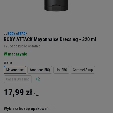
od
BODY ATTACK
BODY ATTACK Mayonnaise Dressing - 320 ml
125
osób kupiło ostatnio
W magazynie
Wariant
Mayonnaise
American BBQ
Hot BBQ
Caramel Sirup
+2
Caesar Dressing
17,99 zł
/
szt.
Wybierz liczbę opakowań: