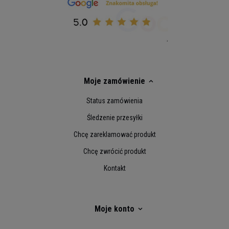
Ci sięgać po więcej. Z suplementem pre-workout
od RealPharm możesz wszystko!
Moje zamówienie
Status zamówienia
Śledzenie przesyłki
Chcę zareklamować produkt
Chcę zwrócić produkt
Porcja: 3g
Kontakt
Porcji w opakowaniu: 120
Opakowanie: 360g
Składniki Unreal:
AAKG (alfa-ketoglutaran L-
Moje konto
argininy), beta alanina, cytrulina, tyrozyna, tauryna,