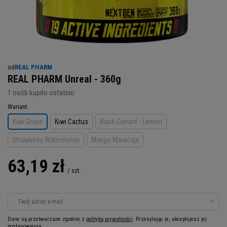
od
REAL PHARM
REAL PHARM Unreal - 360g
1
osób kupiło ostatnio
Wariant
Kiwi Grape
Kiwi Cactus
Black Currant - Lemon
Strawberry Watermelon
Mango Maracuja
63,19 zł
/
szt.
Twój adres e-mail
Dane są przetwarzane zgodnie z
polityką prywatności
. Przesyłając je, akceptujesz jej
postanowienia.