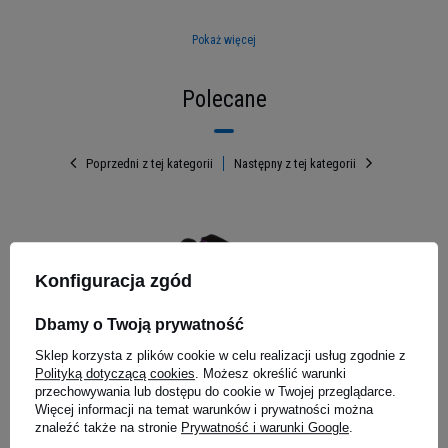
wydłużone uwalnianie aminokwasów
Kompleks BCAA i glutaminy
- wsparcie
Pokaż więcej
regeneracji i ochrona przed katabolizmem
Tylko 4g cukru
- czysta formuła bez
Polecane
zbędnych wypełniaczy
Poprzedni z tej kategorii
Następny z tej kategorii
 - 6800g
Konfiguracja zgód
Dbamy o Twoją prywatność
Sklep korzysta z plików cookie w celu realizacji usług zgodnie z
Polityką dotyczącą cookies
. Możesz określić warunki
przechowywania lub dostępu do cookie w Twojej przeglądarce.
Więcej informacji na temat warunków i prywatności można
MEX NUTRITION - Smart Zip
ACTIVLAB 
znaleźć także na stronie
Prywatność i warunki Google
.
Purple Gloves