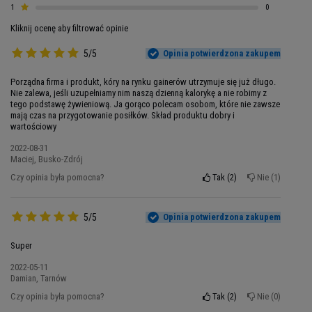
trawiennymi lub zwyczajnie brakiem apetytu.
1
0
Wielu sportowców próbuje różnych strategii
Kliknij ocenę aby filtrować opinie
żywieniowych, ale nadal nie osiąga upragnionych
5/5
Opinia potwierdzona zakupem
rezultatów.
Porządna firma i produkt, kóry na rynku gainerów utrzymuje się już długo.
Mutant Mass XXXtreme to odpowiedź na te
Nie zalewa, jeśli uzupełniamy nim naszą dzienną kalorykę a nie robimy z
problemy. Ta zaawansowana odżywka dostarcza
tego podstawę żywieniową. Ja gorąco polecam osobom, które nie zawsze
mają czas na przygotowanie posiłków. Skład produktu dobry i
aż 1070 kalorii w jednej porcji, co stanowi
wartościowy
ekwiwalent pełnowartościowego posiłku o
2022-08-31
optymalnym składzie makroskładników. To nie
Maciej, Busko-Zdrój
jest zwykły gainer - to profesjonalna formuła
Czy opinia była pomocna?
Tak
2
Nie
1
zaprojektowana przez ekspertów, aby przełamać
plateau i umożliwić Twojemu ciału wreszcie
budować solidną masę mięśniową.
5/5
Opinia potwierdzona zakupem
Naukowa Formuła Wspierająca
Super
2022-05-11
Wzrost Mięśni
Damian, Tarnów
Czy opinia była pomocna?
Tak
2
Nie
0
Skuteczność Mutant Mass XXXtreme wynika z