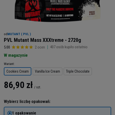
od
MUTANT ( PVL )
PVL Mutant Mass XXXtreme - 2720g
407
osób kupiło ostatnio
5.00
2 ocen
W magazynie
Wariant
Cookies Cream
Vanilla Ice Cream
Triple Chocolate
86,90 zł
/
szt.
Wybierz liczbę opakowań:
1 opakowanie