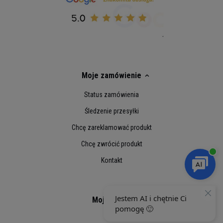
także wprowadzenie odżywki białkowej jako
składnika naleśników czy omletów.
Wykorzystując Whey 100 otrzymasz klasyczny
posiłek w nowej odsłonie!
Moje zamówienie
Status zamówienia
Śledzenie przesyłki
Chcę zareklamować produkt
Chcę zwrócić produkt
Kontakt
Porcja: 30g
Porcji w opakowaniu: 23
Opakowanie: 700g
Moje konto
Składniki Whey 100:
Koncentrat białka