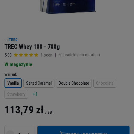
od
TREC
TREC Whey 100 - 700g
50
osób kupiło ostatnio
5.00
1 ocen
W magazynie
Wariant
Vanilla
Salted Caramel
Double Chocolate
Chocolate
+1
Strawberry
113,79 zł
/
szt.