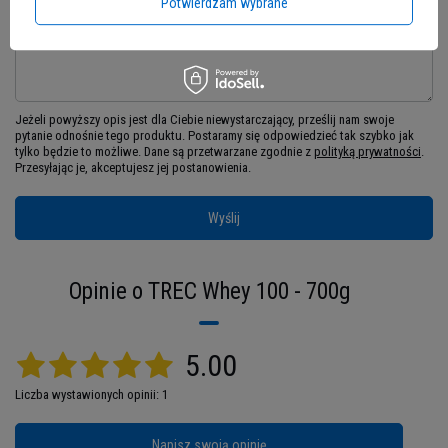
Pytanie
Potwierdzam wybrane
Jeżeli powyższy opis jest dla Ciebie niewystarczający, prześlij nam swoje
pytanie odnośnie tego produktu. Postaramy się odpowiedzieć tak szybko jak
tylko będzie to możliwe.
Dane są przetwarzane zgodnie z
polityką prywatności
.
Przesyłając je, akceptujesz jej postanowienia.
WPC - Whey Protein Concentrate
Wyślij
Suplementy na bazie WPC charakteryzuje
niewielka ilość węglowodanów i tłuszczów, a za
Opinie o TREC Whey 100 - 700g
to bardzo duża zawartość białka. Dzięki temu
doskonale sprawdzą się jako suplementy, aby
łatwiej nabrać suchą masę mięśniową. Co bardzo
5.00
ważne, produkty WPC, takie jak Whey 100,
Liczba wystawionych opinii: 1
charakteryzuje też średni czas wchłaniania w
organizmie.
Jest to tak ważne ponieważ proces
Napisz swoją opinię