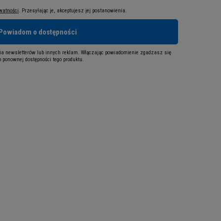
ywatności
. Przesyłając je, akceptujesz jej postanowienia.
Powiadom o dostępności
a newsletterów lub innych reklam. Włączając powiadomienie zgadzasz się
 ponownej dostępności tego produktu.