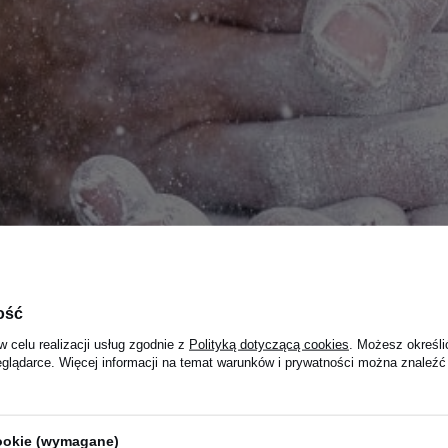
ość
w celu realizacji usług zgodnie z
Polityką dotyczącą cookies
. Możesz określi
eglądarce. Więcej informacji na temat warunków i prywatności można znaleźć
cookie (wymagane)