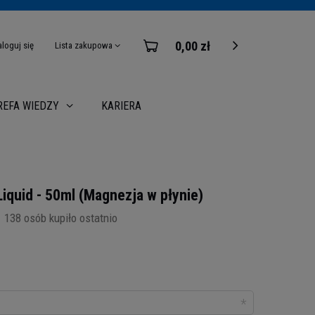
0,00 zł
aloguj się
Lista zakupowa
KARIERA
REFA WIEDZY
quid - 50ml (Magnezja w płynie)
138
osób kupiło ostatnio