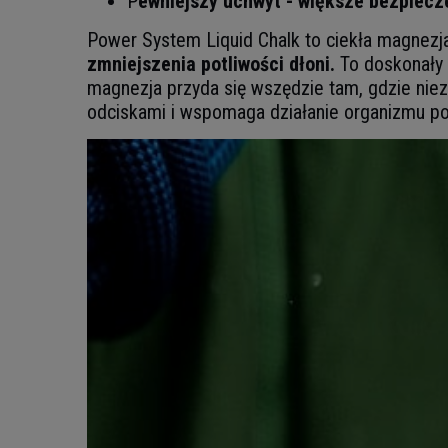
P
ewniejszy uchwyt - większe bezpiec
Power System Liquid Chalk to ciekła magnezja
zmniejszenia potliwości dłoni.
To doskonały p
magnezja przyda się wszędzie tam, gdzie niez
odciskami i wspomaga działanie organizmu po