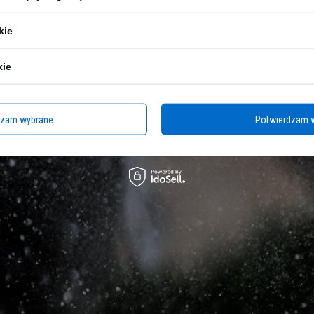
kie
kie
dzam wybrane
Potwierdzam 