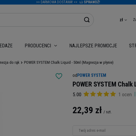
>> DARMOWA DOSTAWA! <<
SPRAWDŹ!
Z
zł
EDAŻE
NAJLEPSZE PROMOCJE
PRODUCENCI
ST
ezja do rąk
POWER SYSTEM Chalk Liquid - 50ml (Magnezja w płynie)
od
POWER SYSTEM
POWER SYSTEM Chalk Li
5.00
1 ocen
22,39 zł
/
szt.
Twój adres e-mail