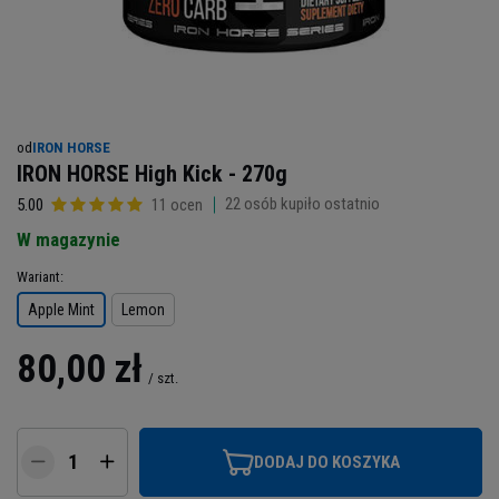
od
IRON HORSE
IRON HORSE High Kick - 270g
22
osób kupiło ostatnio
5.00
11 ocen
W magazynie
Wariant
Apple Mint
Lemon
80,00 zł
/
szt.
DODAJ DO KOSZYKA