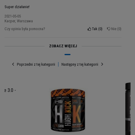
wyjątkowe działanie przedtreningówki High Kick i
Super działanie!
przekonaj się sam!
2021-05-05
Kacper, Warszawa
Czy opinia była pomocna?
Tak
0
Nie
0
ZOBACZ WIĘCEJ
Poprzedni z tej kategorii
Następny z tej kategorii
me 3.0 -
Porcja: 15g
Porcji w opakowaniu: 18
Opakowanie: 270g
Składniki High Kick
: Beta alanina, jabłczan
cytruliny, tauryna, leucyna, N-acetyl-L-karnityny,