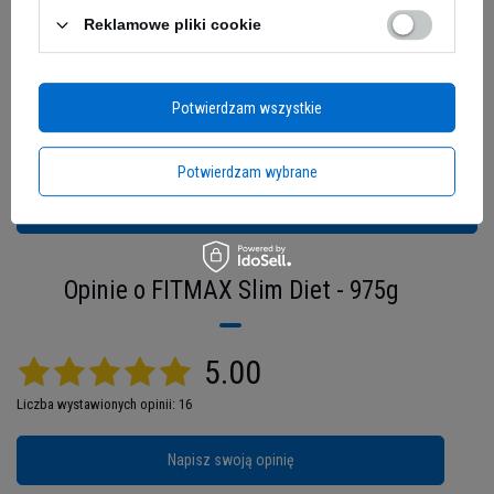
Reklamowe pliki cookie
Jeżeli powyższy opis jest dla Ciebie niewystarczający, prześlij nam swoje
Potwierdzam wszystkie
pytanie odnośnie tego produktu. Postaramy się odpowiedzieć tak szybko jak
tylko będzie to możliwe.
Dane są przetwarzane zgodnie z
polityką prywatności
.
Przesyłając je, akceptujesz jej postanowienia.
Potwierdzam wybrane
Wyślij
Opinie o FITMAX Slim Diet - 975g
Slim diet na odchudzanie
5.00
Nie ma powodów do zdenerwowania – czasami
Liczba wystawionych opinii: 16
w pierwszych etapach odchudzania efekty są
bardzo nieduże. Z tego powodu warto sięgnąć po
Napisz swoją opinię
suplement diety, który
pomoże Ci uzyskać