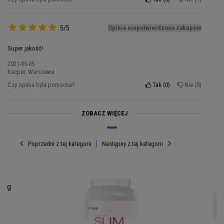
sylwetkę. Z
tego powodu powinieneś
wypróbować Slim Diet od znanej marki FITMAX.
To wysokiej jakości zamiennik posiłku, który
5/5
Opinia niepotwierdzona zakupem
dodatkowo zawiera w sobie bardzo dużą dawkę
Super jakość!
koncentratu białka serwatkowego, co oznacza,
że wspiera również wzrost mięśni.
2021-05-05
Kacper, Warszawa
Czy opinia była pomocna?
Tak
0
Nie
0
ZOBACZ WIĘCEJ
Poprzedni z tej kategorii
Następny z tej kategorii
975g