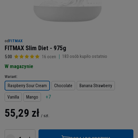
od
FITMAX
FITMAX Slim Diet - 975g
183
osób kupiło ostatnio
5.00
16 ocen
W magazynie
Wariant
Raspberry Sour Cream
Chocolate
Banana Strawberry
+7
Vanilla
Mango
55,29 zł
/
szt.