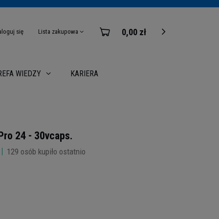
0,00 zł
aloguj się
Lista zakupowa
KARIERA
REFA WIEDZY
Pro 24 - 30vcaps.
129
osób kupiło ostatnio