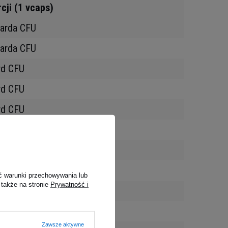
rcji (1 vcaps)
iarda CFU
iarda CFU
rd CFU
rd CFU
rd CFU
rd CFU
rd CFU
rd CFU
ć warunki przechowywania lub
 także na stronie
Prywatność i
rd CFU
rd CFU
Zawsze aktywne