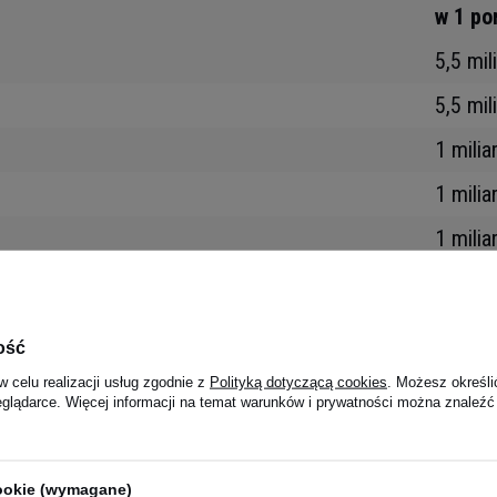
w 1 po
5,5 mil
5,5 mil
1 milia
1 milia
1 milia
1 milia
1 milia
ość
1 milia
w celu realizacji usług zgodnie z
Polityką dotyczącą cookies
. Możesz określi
eglądarce. Więcej informacji na temat warunków i prywatności można znaleźć
1 milia
1 milia
cookie (wymagane)