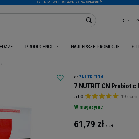
>> DARMOWA DOSTAWA! <<
SPRAWDŹ!
Z
zł
EDAŻE
NAJLEPSZE PROMOCJE
PRODUCENCI
ST
s.
od
7 NUTRITION
7 NUTRITION Probiotic 
5.00
19 ocen
W magazynie
61,79 zł
/
szt.