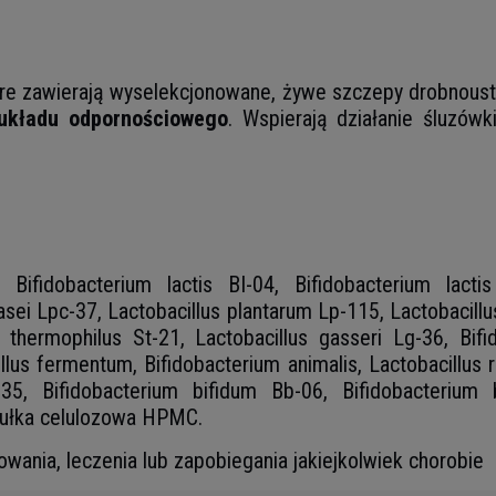
tóre zawierają wyselekcjonowane, żywe szczepy drobnoust
 układu odpornościowego
. Wspierają działanie śluzó
, Bifidobacterium lactis BI-04, Bifidobacterium lacti
asei Lpc-37, Lactobacillus plantarum Lp-115, Lactobacillu
 thermophilus St-21, Lactobacillus gasseri Lg-36, Bifid
illus fermentum, Bifidobacterium animalis, Lactobacillus r
r-35, Bifidobacterium bifidum Bb-06, Bifidobacteriu
psułka celulozowa HPMC.
wania, leczenia lub zapobiegania jakiejkolwiek chorobie