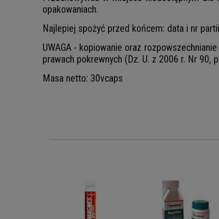
opakowaniach.
Najlepiej spożyć przed końcem: data i nr part
UWAGA - kopiowanie oraz rozpowszechnianie z
prawach pokrewnych (Dz. U. z 2006 r. Nr 90, p
Masa netto: 30vcaps
ging
00mg -
krzywa