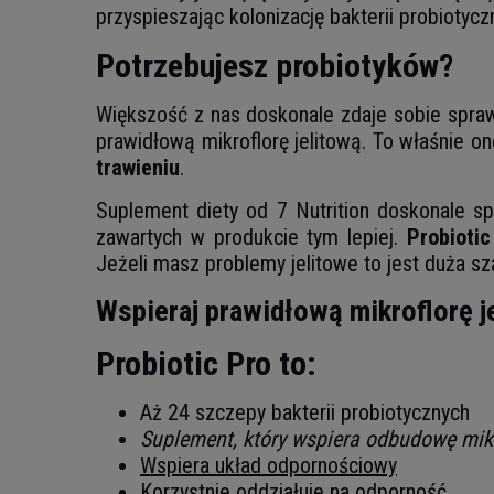
przyspieszając kolonizację bakterii probiotycz
Potrzebujesz probiotyków?
Większość z nas doskonale zdaje sobie spraw
prawidłową mikroflorę jelitową. To właśnie o
trawieniu
.
Suplement diety od 7 Nutrition doskonale sp
zawartych w produkcie tym lepiej.
Probioti
Jeżeli masz problemy jelitowe to jest duża s
Wspieraj prawidłową mikroflorę j
Probiotic Pro to:
Aż 24 szczepy bakterii probiotycznych
Suplement, który wspiera odbudowę mikro
Wspiera układ odpornościowy
Korzystnie oddziałuje na odporność