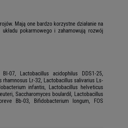
rojów. Mają one bardzo korzystne działanie na
wki układu pokarmowego i zahamowują rozwój
s BI-07, Lactobacillus acidophilus DDS1-25,
s rhamnosus Lr-32, Lactobacillus salivarius Ls-
obacterium infantis, Lactobacillus helveticus
euteri, Saccharomyces boulardil, Lactobacillus
m breve Bb-03, Bifidobacterium longum, FOS