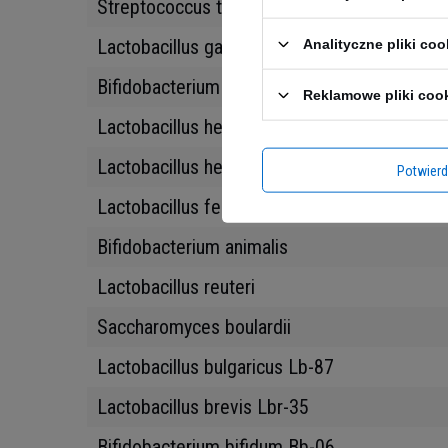
Streptococcus thermophilus St-21
Lactobacillus gasseri Lg-36
Analityczne pliki coo
Bifidobacterium infantis
Reklamowe pliki coo
Lactobacillus helveticus Rosell-52
Lactobacillus helveticus
Potwier
Lactobacillus fermentum
Bifidobacterium animalis
Lactobacillus reuteri
Saccharomyces boulardii
Lactobacillus bulgaricus Lb-87
Lactobacillus brevis Lbr-35
Bifidobacterium bifidum Bb-06