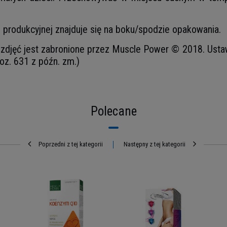
ii produkcyjnej znajduje się na boku/spodzie opakowania.
djęć jest zabronione przez Muscle Power © 2018. Ustawa 
oz. 631 z późn. zm.)
Polecane
Poprzedni z tej kategorii
Następny z tej kategorii