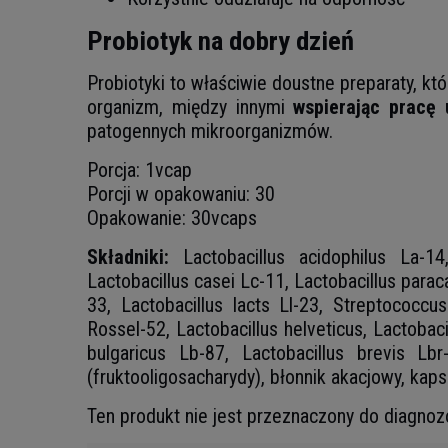
Probiotyk na dobry dzień
Probiotyki to właściwie doustne preparaty, k
organizm, między innymi
wspierając pracę
patogennych mikroorganizmów.
Porcja: 1vcap
Porcji w opakowaniu: 30
Opakowanie: 30vcaps
Składniki:
Lactobacillus acidophilus La-14
Lactobacillus casei Lc-11, Lactobacillus parac
33, Lactobacillus lacts Ll-23, Streptococcus
Rossel-52, Lactobacillus helveticus, Lactobac
bulgaricus Lb-87, Lactobacillus brevis Lb
(fruktooligosacharydy), błonnik akacjowy, ka
Ten produkt nie jest przeznaczony do diagnozo