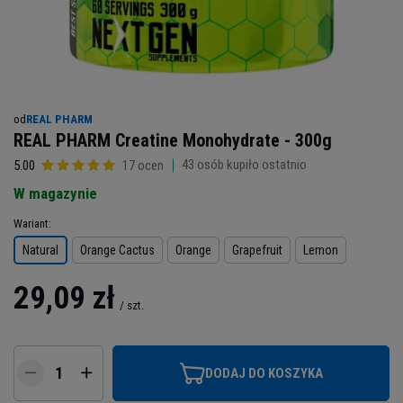
od
REAL PHARM
REAL PHARM Creatine Monohydrate - 300g
43
osób kupiło ostatnio
5.00
17 ocen
W magazynie
Wariant
Natural
Orange Cactus
Orange
Grapefruit
Lemon
29,09 zł
/
szt.
DODAJ DO KOSZYKA