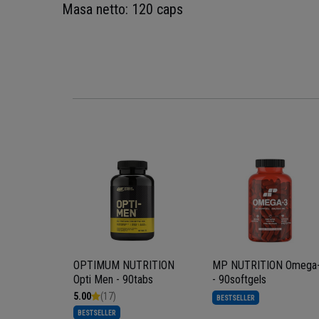
Masa netto: 120 caps
 Multiple
s
OPTIMUM NUTRITION
MP NUTRITION Omega
Opti Men - 90tabs
- 90softgels
5.00
(17)
BESTSELLER
BESTSELLER