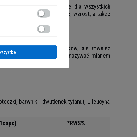
 które powinny być istotne dla wszystkich
niowej, mogąc wpływać na jej wzrost, a także
 kaloryczność swoich posiłków, ale również
wszystkie
okarmowego, co pozwala ją nazywać mianem
otoczki, barwnik - dwutlenek tytanu), L-leucyna
(1caps)
*RWS%