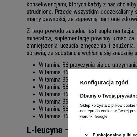
konsekwencjami, których każdy z nas chciałb
utrudnione. Przede wszystkim doczekaliśmy s
mamy pewności, że zapewnią nam one zdrowi
Z tego powodu zasadna jest suplementacja. 
minerałów, suplementację powinny uznać za
zmniejszenia uczucia zmęczenia i znużenia
sprawia, że substancja wchłania się znacznie 
Witamina B6 przyczynia się do utrzymani
Witamina B6 pomaga w prawidłowym fun
Witamina B6 pomaga w prawidłowej prod
Konfiguracja zgód
Witamina B6 pomaga w prawidłowym fun
Witamina B6 przyczynia się do utrzyma
Dbamy o Twoją prywatn
Witamina B6 pomaga w utrzymaniu prawid
Sklep korzysta z plików cookie 
Witamina B6 przyczynia się zmniejszenia
dostępu do cookie w Twojej prz
Witamina B6 pomaga w prawidłowej synte
warunki Google
.
L-leucyna – Aminokwas dla w
Funkcjonalne pliki 