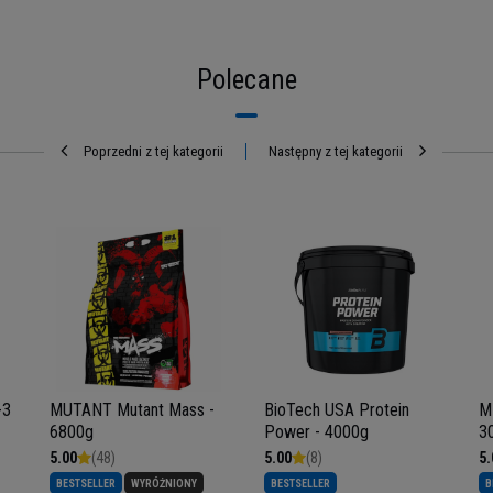
Polecane
Poprzedni z tej kategorii
Następny z tej kategorii
-3
MUTANT Mutant Mass -
BioTech USA Protein
M
6800g
Power - 4000g
3
5.00
(48)
5.00
(8)
5.
BESTSELLER
WYRÓŻNIONY
BESTSELLER
B