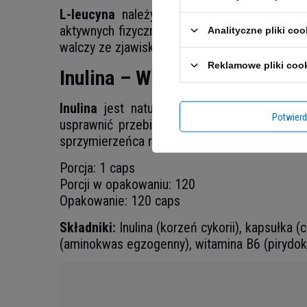
L-leucyna
należy do grupy aminokwasów egz
aktywnych fizycznie osób. Przyczynia się mi
Analityczne pliki coo
walczy ze zjawiskiem katabolizmu mięśniowego
Reklamowe pliki coo
Inulina – W drodze ku szczupł
Inulina
jest naturalną substancją, którą sz
Potwier
usprawnić przebieg trawienia.
Inulina
pełni 
sprzymierzeńca redukcji tkanki tłuszczowej.
Porcja: 1 caps
Porcji w opakowaniu: 120
Opakowanie: 120 caps
Składniki:
Inulina (korzeń cykorii), kapsułka (
(aminokwas egzogenny), witamina B6 (pirydoks