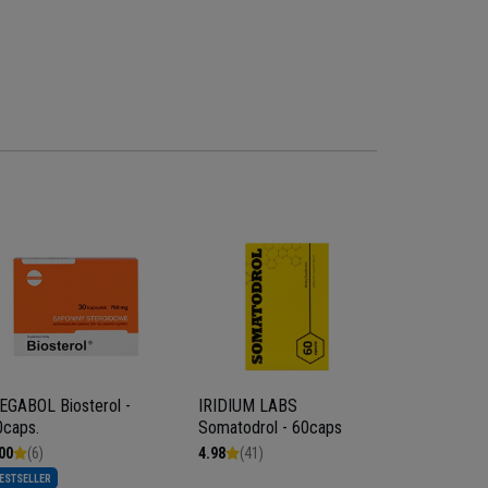
EGABOL Biosterol -
IRIDIUM LABS
UNIVERSAL 
0caps.
Somatodrol - 60caps
21pack
00
(6)
4.98
(41)
5.00
(20)
ESTSELLER