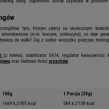
owaną dietę. Suplement został uzyskany w procesie ul
ingów
czególnie tym, którym zależy na skutecznym anaboli
ci aminokwasów (m.in. leucyna, izoleucyna), co daje g
ywacji do walki! Daj z siebie wszystko podczas treni
i
(z mleka), stabilizator E414, regulator kwasowości:
ojową
oraz śladowe ilości
orzechów
.
100g
1 Porcja (35g)
1669 kJ/395 kcal
584 kJ/138 kcal