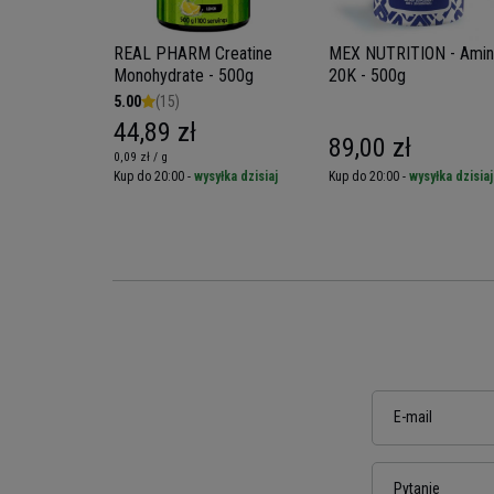
REAL PHARM Creatine
MEX NUTRITION - Ami
Monohydrate - 500g
20K - 500g
5.00
(15)
44,89 zł
89,00 zł
0,09 zł / g
yłka dzisiaj
Kup do 20:00 -
wysyłka dzisiaj
Kup do 20:00 -
wysyłka dzisiaj
E-mail
Pytanie