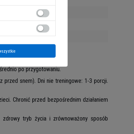
wszystkie
u smakowego produktu.
średnio po przygotowaniu.
z przed snem). Dni nie treningowe: 1-3 porcji.
eci. Chronić przed bezpośrednim działaniem
ko zdrowy tryb życia i zrównoważony sposób