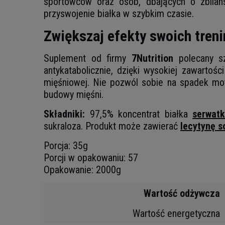
sportowców oraz osób, dbających o zbilans
przyswojenie białka w szybkim czasie.
Zwiększaj efekty swoich tren
Suplement od firmy
7Nutrition
polecany sz
antykatabolicznie, dzięki wysokiej zawartoś
mięśniowej. Nie pozwól sobie na spadek mot
budowy mięśni.
Składniki:
97,5% koncentrat białka
serwatk
sukraloza. Produkt może zawierać
lecytynę s
Porcja: 35g
Porcji w opakowaniu: 57
Opakowanie: 2000g
Wartość odżywcza
Wartość energetyczna