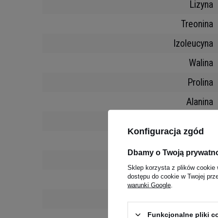
Lizyna
Treonina
Izoleucyna
Walina
Prolina
Alanina
Seryna
Konfiguracja zgód
Fenyloalanina
Dbamy o Twoją prywatn
Tyrozyna
Sklep korzysta z plików cookie 
dostępu do cookie w Twojej prz
Cysteina
warunki Google
.
Metionina
Funkcjonalne pliki 