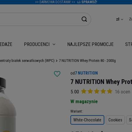
>> DARMOWA DOSTAWA! <<
SPRAWDŹ!
Z
zł
EDAŻE
NAJLEPSZE PROMOCJE
PRODUCENCI
ST
entraty białek serwatkowych (WPC)
7 NUTRITION Whey Protein 80 - 2000g
od
7 NUTRITION
7 NUTRITION Whey Prot
5.00
16 ocen
W magazynie
Wariant
White-Chocolate
Cookies
S