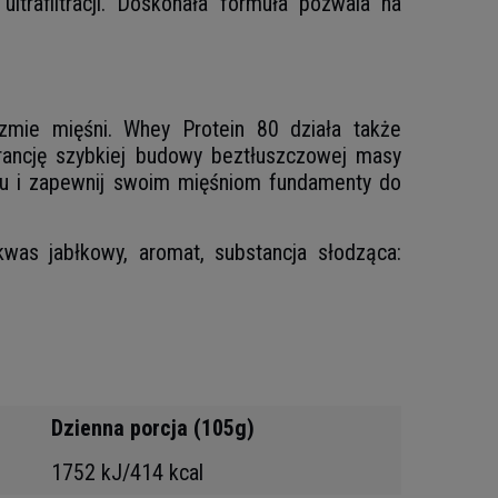
trafiltracji. Doskonała formuła pozwala na
zmie mięśni. Whey Protein 80 działa także
warancję szybkiej budowy beztłuszczowej masy
ngu i zapewnij swoim mięśniom fundamenty do
 kwas jabłkowy, aromat, substancja słodząca:
Dzienna porcja (105g)
1752 kJ/414 kcal