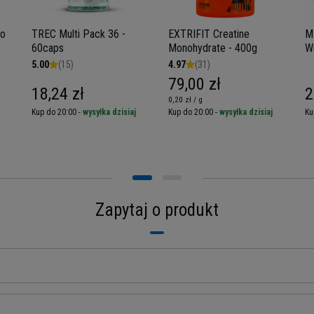
no
TREC Multi Pack 36 -
EXTRIFIT Creatine
M
60caps
Monohydrate - 400g
W
-
5.00
(15)
4.97
(31)
79,00 zł
18,24 zł
2
0,20 zł / g
Kup do 20:00 -
wysyłka dzisiaj
Kup do 20:00 -
wysyłka dzisiaj
Ku
Zapytaj o produkt