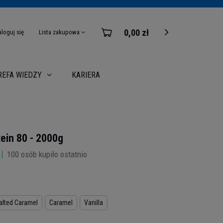
0,00 zł
aloguj się
Lista zakupowa
KARIERA
REFA WIEDZY
ein 80 - 2000g
100
osób kupiło ostatnio
alted Caramel
Caramel
Vanilla