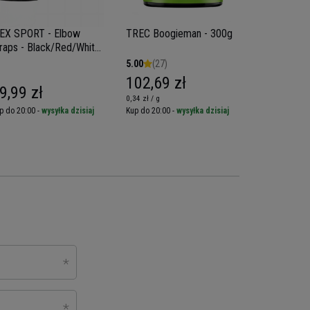
EX SPORT - Elbow
TREC Boogieman - 300g
OLIMP Ami
raps - Black/Red/White
Xplode - 5
 127cm
5.00
(27)
4.94
(29)
102,69 zł
100,09 
9,99 zł
0,34 zł / g
0,19 zł / g
p do 20:00 -
wysyłka dzisiaj
Kup do 20:00 -
wysyłka dzisiaj
Kup do 20:00 