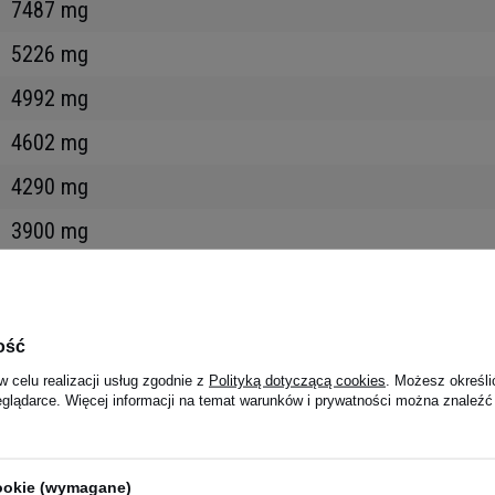
7487 mg
5226 mg
4992 mg
4602 mg
4290 mg
3900 mg
3588 mg
2340 mg
ość
2028 mg
w celu realizacji usług zgodnie z
Polityką dotyczącą cookies
. Możesz określi
eglądarce. Więcej informacji na temat warunków i prywatności można znaleźć
1716 mg
1716 mg
cookie (wymagane)