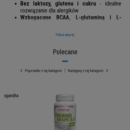
Bez laktozy, glutenu i cukru
- idealne
rozwiązanie dla alergików
Wzbogacone BCAA, L-glutaminą i L-
argininą
- kompleksowa formuła
aminokwasowa
Pokaż więcej
Europejska wołowina
- najwyższa jakość
surowca
Polecane
Dieta paleo i bezmleczna
- doskonały
wybór przy ograniczeniach żywieniowych
Poprzedni z tej kategorii
Następny z tej kategorii
hwagandha