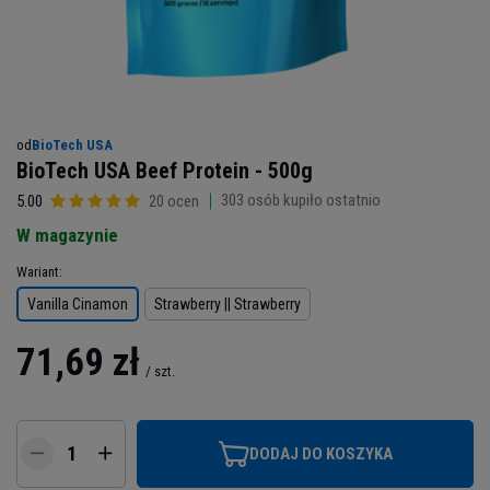
od
BioTech USA
BioTech USA Beef Protein - 500g
303
osób kupiło ostatnio
5.00
20 ocen
W magazynie
Wariant
Vanilla Cinamon
Strawberry || Strawberry
71,69 zł
/
szt.
DODAJ DO KOSZYKA