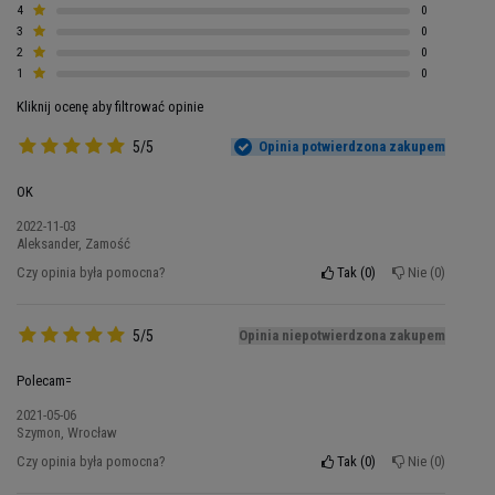
4
0
nietolerancjami pokarmowymi lub po prostu
3
0
szukają alternatywy dla suplementów mlecznych.
2
0
BioTech USA udowadnia, że można połączyć
1
0
czystość składu z niewiarygodną
Kliknij ocenę aby filtrować opinie
skutecznością
.
5/5
Opinia potwierdzona zakupem
Rozwiązanie dla Wymagających
OK
Organizmów
2022-11-03
Aleksander, Zamość
Poznaj historię tysięcy osób, które musiały
Czy opinia była pomocna?
Tak
0
Nie
0
rezygnować z efektywnej suplementacji
białkowej z powodu
nietolerancji laktozy lub
alergii na gluten
5/5
. Ich frustracja była ogromna - z
Opinia niepotwierdzona zakupem
jednej strony wiedzieli, jak ważne jest
Polecam=
dostarczanie odpowiedniej ilości białka, z drugiej
2021-05-06
strony standardowe odżywki powodowały u nich
Szymon, Wrocław
dyskomfort, wzdęcia i problemy trawienne.
Czy opinia była pomocna?
Tak
0
Nie
0
Producent BioTech USA doskonale rozumie te