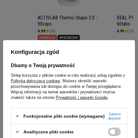
ACTIVLAB Thermo Shape 2.0 -
REAL PHAR
90caps
60tabs
4.89
(26)
4.95
(20)
PROMOCJA
WYRÓŻNIONY
25,89 zł
18,04 z
Konfiguracja zgód
Kup teraz -
wysyłka jutro
Kup teraz -
wy
Przełom w Suplementacji
Dbamy o Twoją prywatność
Białkowej
Sklep korzysta z plików cookie w celu realizacji usług zgodnie z
Zapytaj o produkt
Polityką dotyczącą cookies
. Możesz określić warunki
przechowywania lub dostępu do cookie w Twojej przeglądarce.
Wyobraź sobie, że Twoje mięśnie otrzymują
Więcej informacji na temat warunków i prywatności można
dokładnie to, czego potrzebują - bez
znaleźć także na stronie
Prywatność i warunki Google
.
kompromisów, bez zbędnych dodatków.
BioTech
E-mail
USA Beef Protein
to nie jest kolejny standardowy
Zawsze
Funkcjonalne pliki cookie (wymagane)
suplement na rynku. To
peptydowa formuła
aktywne
Pytanie
hydrolizowanego białka wołowego
, która
Analityczne pliki cookie
zmienia zasady gry w budowaniu sylwetki.