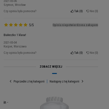
2021-05-06
Szymon, Wrocław
Czy opinia była pomocna?
Tak
0
Nie
0
5/5
Opinia niepotwierdzona zakupem
Białeczko 1 klasa!
2021-05-04
Kacper, Warszawa
Kup w MusclePower!
Czy opinia była pomocna?
Tak
0
Nie
0
Muscle Power to sklep, który na rynku
ZOBACZ WIĘCEJ
suplementów i odżywek jest obecny już od ponad
15 lat. Tak duże doświadczenie pozwala nam w
pełni realizować potrzeby i wymagania naszych
Poprzedni z tej kategorii
Następny z tej kategorii
klientów. Produkty, jakie oferujemy, są wysokiej
jakości, sprawdzone i oryginalne. Zapraszamy do
zapoznania się z ofertą naszego sklepu oraz
ein -
najnowszymi promocjami. W przypadku