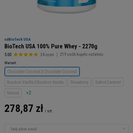
od
BioTech USA
BioTech USA 100% Pure Whey - 2270g
219
osób kupiło ostatnio
5.00
24 ocen
Wariant
Chocolate Coconut || Chocolate Coconut
Bourbon Vanilla || Bourbon Vanilla
Strawberry
Salted Caramel
+2
Natural
278,87 zł
/
szt.
Twój adres e-mail