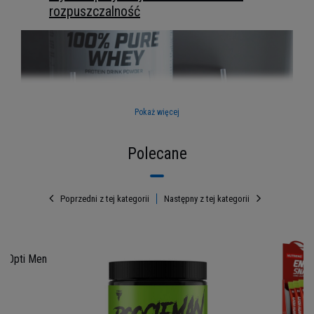
rozpuszczalność
Pokaż więcej
Polecane
Poprzedni z tej kategorii
Następny z tej kategorii
Zbuduj formę z mixem białek
 Opti Men
BioTech