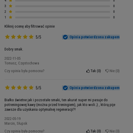
4
0
cukrem
? W przypadku
Whey od SANTE
możesz
3
0
być pewien wyłącznie sprawdzonych składników.
2
0
Izolat białka serwatki z minimalną ilością
1
0
tłuszczu
oraz węglowodanów
, sprzyja utracie
Kliknij ocenę aby filtrować opinie
tkanki tłuszczowej. Zapewnia długotrwałą sytość
5/5
Opinia potwierdzona zakupem
oraz
właściwy aminogram
jako naturalny budulec
wyłącznie suchej masy mięśniowej. Skutecznie
Dobry smak.
reguluje procesy trawienne
oraz sprzyja
2022-11-05
utrzymaniu prawidłowej wagi. Ponieważ to masa
Tomasz, Częstochowa
mięśniowa spala tłuszcz, osoby uprawiające
Czy opinia była pomocna?
Tak
0
Nie
0
sport powinny zadbać o
regularne spożywanie
odpowiedniej ilości białka serwatki
, aby
wspomóc budowaniu włókien mięśniowych. Whey
5/5
Opinia potwierdzona zakupem
od SANTE jest lekkostrawne, bez szkodliwych
Białko świetne jak i pozostałe smaki, ten akurat super mi pasuje do
substancji.
potreningowej kawy (można przed treningiem), jak kto woli ;) , którą pije
zawsze dla uzyskania optymalnej regeneracji?!
2022-05-19
Marcin, Słupsk
Czy opinia była pomocna?
Tak
0
Nie
0