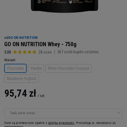
od
GO ON NUTRITION
GO ON NUTRITION Whey - 750g
567
osób kupiło ostatnio
5.00
28 ocen
Wariant
Chocolate
Vanilla
White Chocolate Coconut
Raspberry Yoghurt
95,74 zł
/
szt.
Twój adres e-mail
Dane są przetwarzane zgodnie z
polityką prywatności
. Przesyłając je, akceptujesz jej
postanowienia.