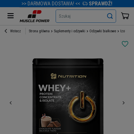
>> DARMOWA DOSTAWA! <<
SPRAWDŹ!
Szukaj
Wstecz
Strona główna
Suplementy i odżywki
Odżywki białkowe
Izolaty b