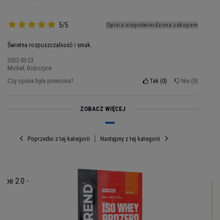
5/5
Opinia niepotwierdzona zakupem
Świetna rozpuszczalność i smak.
2022-03-22
Michał, Dobczyce
Czy opinia była pomocna?
Tak
0
Nie
0
Porcja: 30g
Porcji w opakowaniu: 25
ZOBACZ WIĘCEJ
Opakowanie: 750g
Składniki Whey
: Białka mleka 90%,
Poprzedni z tej kategorii
Następny z tej kategorii
[ultrafiltrowany koncentrat
białek serwatkowych
WPC
(z
mleka
), izolat
białek serwatkowych WP
I
(z
mleka
), proszek kakaowy o obniżonej
zawartości tłuszczu 5,6%, aromat, substancja
ape 2.0 -
zagęszczająca: guma ksantanowa; sól,
emulgatory: lecytyny (ze słonecznika); substancje
słodzące: Acesulfam K, sukraloza.